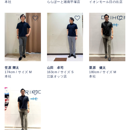
本社
ららぽーと湘南平塚店
イオンモール日の出店
笠原 輝太
山田 卓司
栗原 健太
174cm / サイズ M
163cm / サイズ S
180cm / サイズ M
本社
江坂オッツ店
本社