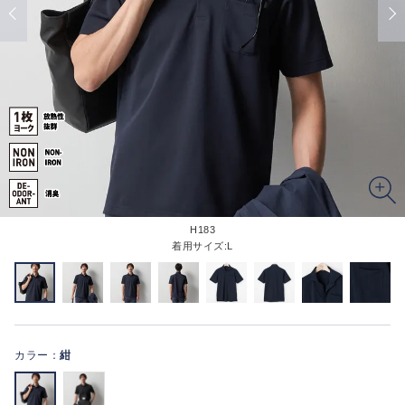
H183
着用サイズ:L
カラー：
紺