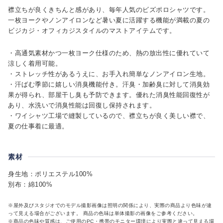
襟立ちが良くきちんと感があり、毎年人気のビズポロシャツです。
一枚ヨークやノンアイロンなど暑い夏に活躍する機能が満載の夏の
ビジカジ・オフィカジスタイルのマストアイテムです。
・高通気素材かつ一枚ヨーク仕様のため、熱の放出性に優れていて
涼しく着用可能。
・ストレッチ性があるうえに、お手入れ簡単なノンアイロン生地。
・汗ばむ季節に嬉しい消臭機能付き。汗臭・加齢臭に対して消臭効
果が得られ、部屋干し臭も予防できます。優れた消臭性能回復性が
あり、水洗いで消臭性能は回復し保持されます。
・ワイシャツ工場で縫製しているので、襟立ちが良く美しい襟で、
夏の仕事着に最適。
素材
身生地：ポリエステル100%
別布：綿100%
※屋外及びスタジオでのモデル撮影画像は照明の関係により、実際の商品より色味が違
って見える場合がございます。 商品の色味は単体撮影の画像をご参考ください。
※商品の色味や質感は、ご使用のPC・携帯のモニター環境により実際と違って見える場