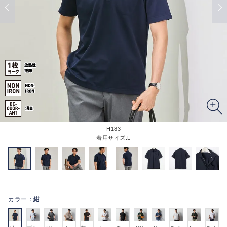
H183
着用サイズ:L
カラー：
紺