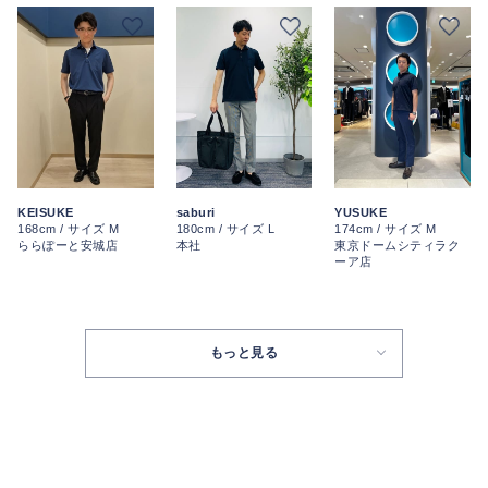
KEISUKE
saburi
YUSUKE
168cm / サイズ M
180cm / サイズ L
174cm / サイズ M
ららぽーと安城店
本社
東京ドームシティラク
ーア店
もっと見る