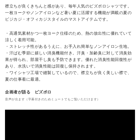
襟立ちが良くきちんと感があり、毎年人気のビズポロシャツです。
一枚ヨークやノンアイロンなど暑い夏に活躍する機能が満載の夏の
ビジカジ・オフィカジスタイルのマストアイテムです。
・高通気素材かつ一枚ヨーク仕様のため、熱の放出性に優れていて
涼しく着用可能。
・ストレッチ性があるうえに、お手入れ簡単なノンアイロン生地。
・汗ばむ季節に嬉しい消臭機能付き。汗臭・加齢臭に対して消臭効
果が得られ、部屋干し臭も予防できます。優れた消臭性能回復性が
あり、水洗いで消臭性能は回復し保持されます。
・ワイシャツ工場で縫製しているので、襟立ちが良く美しい襟で、
夏の仕事着に最適。
企画者が語る ビズポロ
音声が出ます（字幕付きのためミュートでもご覧いただけます）