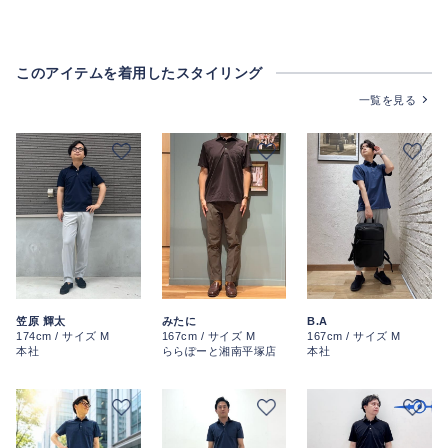
このアイテムを着用したスタイリング
一覧を見る
みたに
笠原 輝太
B.A
167cm / サイズ M
174cm / サイズ M
167cm / サイズ M
ららぽーと湘南平塚店
本社
本社