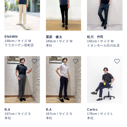
ENAMIN
栗原 健太
松川 竹司
168cm / サイズ M
180cm / サイズ M
165cm / サイズ M
ララガーデン長町店
本社
イオンモール日の出店
B.A
B.A
Carlos
167cm / サイズ S
167cm / サイズ S
178cm / サイズ L
本社
本社
本社