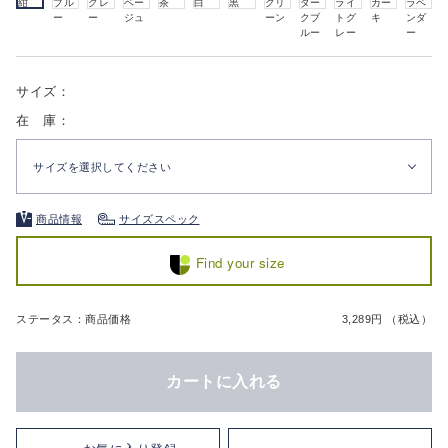
紺
ブル
グレ
ベー
茶
白
黒
グリ
ダー
ライ
カー
ラベ
ー
ー
ジュ
ーン
クブ
トグ
キ
ンダ
ルー
レー
ー
サイズ：
在 庫：
サイズを選択してください
商品情報
サイズスペック
Find your size
ステータス：商品価格
3,289円 （税込）
カートに入れる