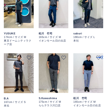
松川 竹司
YUSUKE
saburi
165cm / サイズ M
174cm / サイズ M
180cm / サイズ L
イオンモール日の出店
東京ドームシティラク
本社
ーア店
S.Kawashima
松川 竹司
B.A
175cm / サイズ M
165cm / サイズ M
167cm / サイズ S
ららテラス川口店
イオンモール日の出店
本社