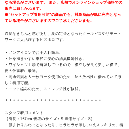
なる場合がございます。 また、店舗でオンラインショップ価格での
販売は致しかねます。
※"セットアップ着用可能"の商品でも、対象商品が既に完売となっ
ている場合がございますのでご了承くださいませ。
適度なきちんと感があり、夏の定番となったクールビズやリモート
ワークに大活躍するビズポロです。
・ノンアイロンでお手入れ簡単。
・汗を掻きやすい季節に安心の消臭機能付き。
・ワイシャツ工場で縫製しているので、襟立ちが良く美しい襟で、
夏の仕事着に最適。
・高通気素材＆一枚ヨーク使用のため、熱の放出性に優れていて涼
しく着用可能。
・ニット編みのため、ストレッチ性が抜群。
＊＊＊＊＊＊＊＊＊＊＊＊＊＊＊＊＊＊＊＊＊＊＊＊＊
スタッフ着用コメント
【身長：167cm 普段のサイズ：S 着用サイズ：S】
「腰まわりふわっとゆったり、ヒラヒラが涼しい♪丈スッキリめ、着