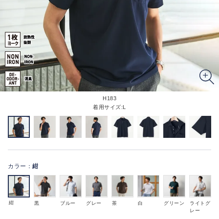
H183
着用サイズ:L
カラー：
紺
紺
黒
ブルー
グレー
茶
白
グリーン
ライトグ
レー