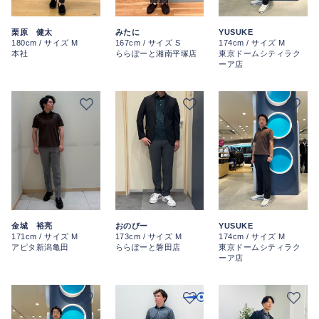
みたに
栗原 健太
YUSUKE
167cm / サイズ S
180cm / サイズ M
174cm / サイズ M
ららぽーと湘南平塚店
本社
東京ドームシティラク
ーア店
金城 裕亮
おのぴー
YUSUKE
171cm / サイズ M
173cm / サイズ M
174cm / サイズ M
アピタ新潟亀田
ららぽーと磐田店
東京ドームシティラク
ーア店