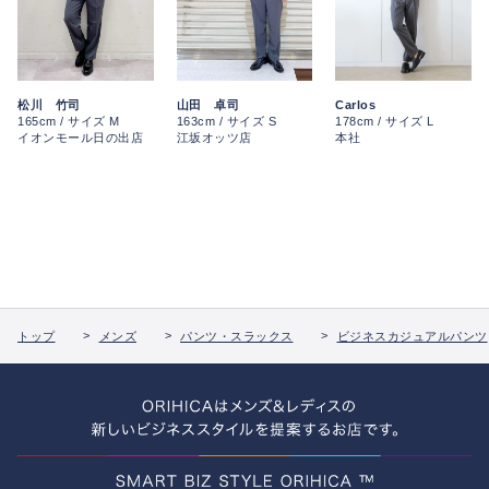
松川 竹司
山田 卓司
Carlos
165cm / サイズ M
163cm / サイズ S
178cm / サイズ L
イオンモール日の出店
江坂オッツ店
本社
トップ
メンズ
パンツ・スラックス
ビジネスカジュアルパンツ