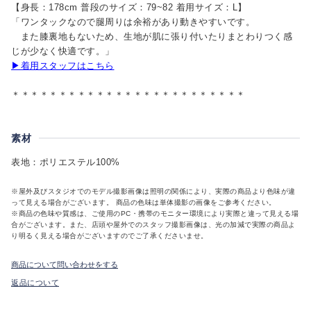
【身長：178cm 普段のサイズ：79~82 着用サイズ：L】
「ワンタックなので腿周りは余裕があり動きやすいです。
また膝裏地もないため、生地が肌に張り付いたりまとわりつく感
じが少なく快適です。」
▶着用スタッフはこちら
＊＊＊＊＊＊＊＊＊＊＊＊＊＊＊＊＊＊＊＊＊＊＊＊＊
素材
表地：ポリエステル100%
※屋外及びスタジオでのモデル撮影画像は照明の関係により、実際の商品より色味が違
って見える場合がございます。 商品の色味は単体撮影の画像をご参考ください。
※商品の色味や質感は、ご使用のPC・携帯のモニター環境により実際と違って見える場
合がございます。また、店頭や屋外でのスタッフ撮影画像は、光の加減で実際の商品よ
り明るく見える場合がございますのでご了承くださいませ。
商品について問い合わせをする
返品について