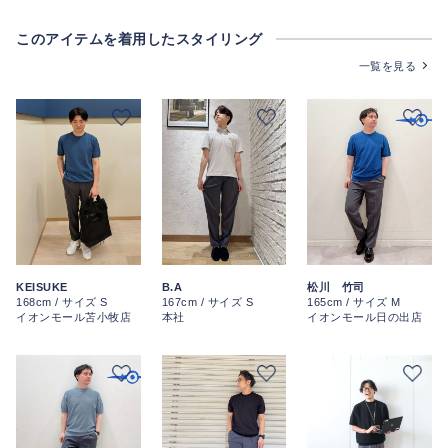
このアイテムを着用したスタイリング
一覧を見る
KEISUKE
B.A
松川 竹司
168cm / サイズ S
167cm / サイズ S
165cm / サイズ M
イオンモール苫小牧店
本社
イオンモール日の出店