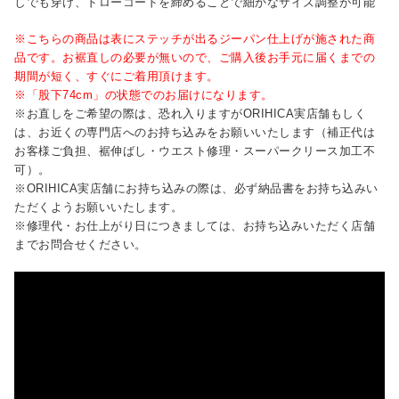
しでも穿け、ドローコードを締めることで細かなサイズ調整が可能
※こちらの商品は表にステッチが出るジーパン仕上げが施された商
品です。お裾直しの必要が無いので、ご購入後お手元に届くまでの
期間が短く、すぐにご着用頂けます。
※「股下74cm」の状態でのお届けになります。
※お直しをご希望の際は、恐れ入りますがORIHICA実店舗もしく
は、お近くの専門店へのお持ち込みをお願いいたします（補正代は
お客様ご負担、裾伸ばし・ウエスト修理・スーパークリース加工不
可）。
※ORIHICA実店舗にお持ち込みの際は、必ず納品書をお持ち込みい
ただくようお願いいたします。
※修理代・お仕上がり日につきましては、お持ち込みいただく店舗
までお問合せください。