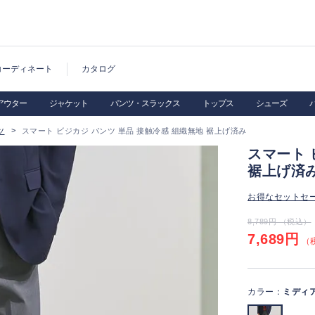
コーディネート
カタログ
アウター
ジャケット
パンツ・スラックス
トップス
シューズ
ツ
スマート ビジカジ パンツ 単品 接触冷感 組織無地 裾上げ済み
スマート 
裾上げ済
お得なセットセ
8,789円 （税込）
7,689円
（税
カラー：
ミディ