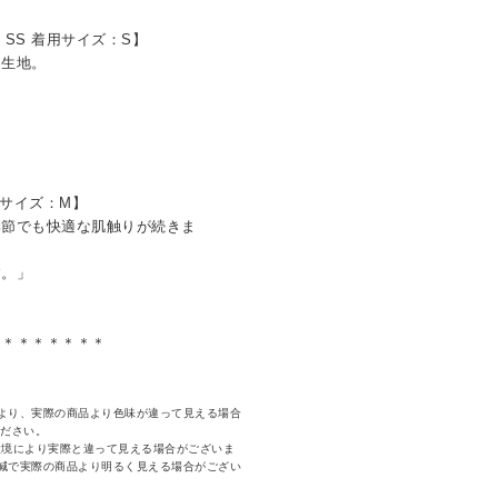
・SS 着用サイズ：S】
る生地。
用サイズ：M】
季節でも快適な肌触りが続きま
。」
＊＊＊＊＊＊＊＊
より、実際の商品より色味が違って見える場合
ください。
環境により実際と違って見える場合がございま
減で実際の商品より明るく見える場合がござい