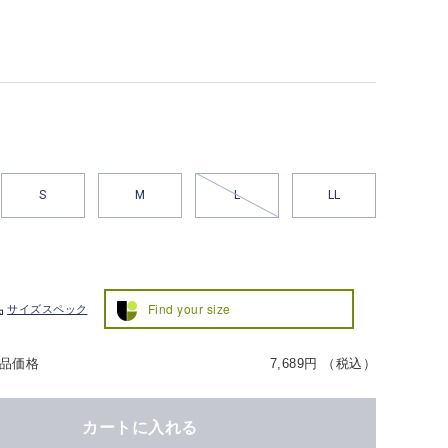
S
M
L
LL
Find your size
サイズスペック
品価格
7,689円 （税込）
カートに入れる