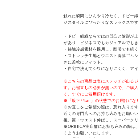
触れた瞬間にひんやり冷たく、ドビー
ジスタイルにぴったりなスラックスで
・ドビー組織ならではの凹凸と陰影が
があり、ビジネスでもカジュアルでも
・接触冷感素材を採用し、酷暑でも続
・ストレッチ生地とウエスト両脇ゴム
きに柔軟にフィット。
・自宅で洗えてシワになりにくく、ア
※こちらの商品は表にステッチが出る
す。お裾直しの必要が無いので、ご購
く、すぐにご着用頂けます。
※「股下74cm」の状態でのお届けにな
※お直しをご希望の際は、恐れ入りますが
近くの専門店へのお持ち込みをお願い
担、裾・ウエスト伸ばし、スーパーク
※ORIHICA実店舗にお持ち込みの際
くようお願いいたします。