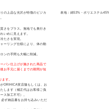
織りの上品な光沢が特徴のビジカ
表地：綿53%・ポリエステル45
す。
上質さをプラス。無地でも奥行き
きれいめに見えます。
く冷たさを実現。
シャーリング仕様により、体の動
イロンの手間も大幅に削減。
ジーパン仕上げが施された商品で
入後お手元に届くまでの期間が短
ります。
ORIHICA実店舗もしくは、お
いたします（補正代はお客様ご負
リース加工不可）。
は、必ず納品書をお持ち込みいただ