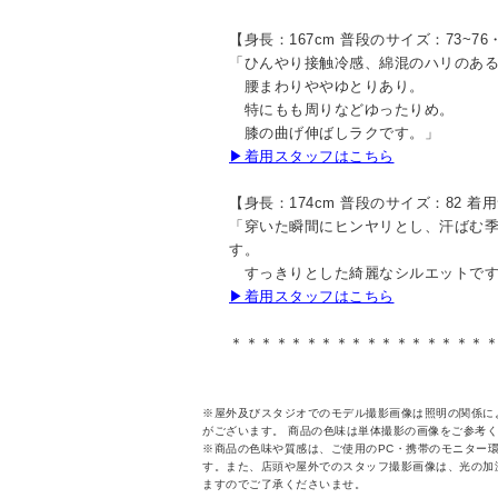
【身長：167cm 普段のサイズ：73~76
「ひんやり接触冷感、綿混のハリのあ
腰まわりややゆとりあり。
特にもも周りなどゆったりめ。
膝の曲げ伸ばしラクです。」
▶着用スタッフはこちら
【身長：174cm 普段のサイズ：82 着
「穿いた瞬間にヒンヤリとし、汗ばむ
す。
すっきりとした綺麗なシルエットです
▶着用スタッフはこちら
＊＊＊＊＊＊＊＊＊＊＊＊＊＊＊＊＊
※屋外及びスタジオでのモデル撮影画像は照明の関係に
がございます。 商品の色味は単体撮影の画像をご参考
※商品の色味や質感は、ご使用のPC・携帯のモニター
す。また、店頭や屋外でのスタッフ撮影画像は、光の加
ますのでご了承くださいませ。