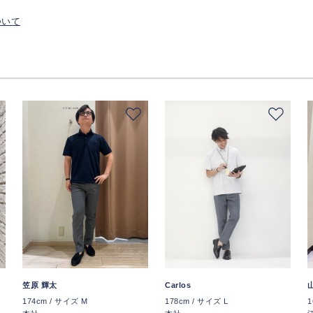
ついて
笠原 輝太
Carlos
174cm / サイズ M
178cm / サイズ L
1