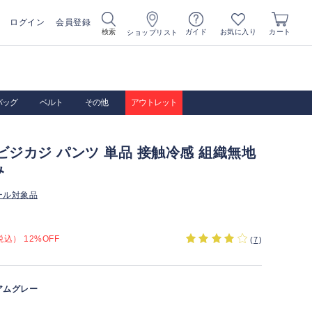
ログイン
会員登録
お気に入り
検索
ガイド
カート
ショップリスト
バッグ
ベルト
その他
アウトレット
ビジカジ パンツ 単品 接触冷感 組織無地
み
ール対象品
込） 12%OFF
(
7
)
アムグレー