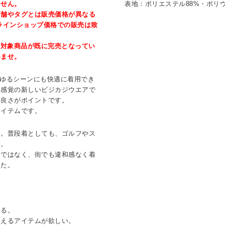
ません。
表地：ポリエステル88%・ポリウ
店舗やタグとは販売価格が異なる
ラインショップ価格での販売は致
、対象商品が既に完売となってい
いませ。
らゆるシーンにも快適に着用でき
ツ感覚の新しいビジカジウエアで
の良さがポイントです。
アイテムです。
す。普段着としても、ゴルフやス
す。
ンではなく、街でも違和感なく着
した。
いる。
使えるアイテムが欲しい。