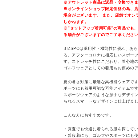
※アウトレット商品は返品・交換でき
※オンラインショップ限定価格の為、
場合がございます。 また、店舗でオン
しかねます。
※"セットアップ着用可能"の商品でも
る場合がございますのでご了承くださ
BIZSPOは汎用性・機能性に優れ、あ
る、アフターコロナに相応しいスポー
す。ストレッチ性にこだわり、着心地
ゴルフウェアとしての着用もお薦めの
夏の暑さ対策に最適な高機能ウェアで
ポーツにも着用可能な万能アイテムで
スポーツウェアのような派手なデザイ
られるスマートなデザインに仕上げま
こんな方におすすめです。
・真夏でも快適に着られる服を探して
・普段着にも、ゴルフやスポーツにも