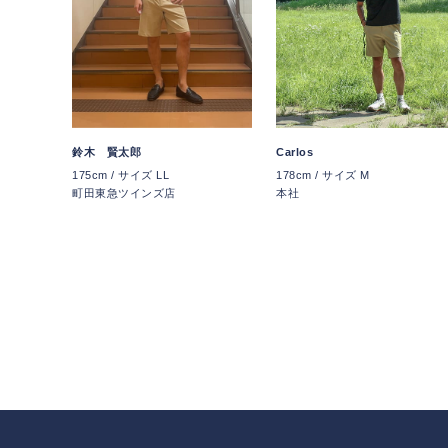
Carlos
鈴木 賢太郎
178cm / サイズ M
175cm / サイズ LL
本社
町田東急ツインズ店