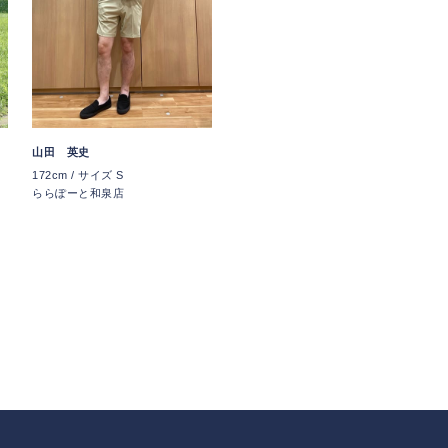
山田 英史
172cm / サイズ S
ららぽーと和泉店