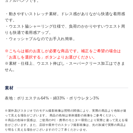
ュアルパンツです。
・動きやすいストレッチ素材。ドレス感がありながら快適な着用感
です。
・ウエスト脇シャーリング仕様で、負荷のかかりやすいウエスト周
りも快適で着用感アップ。
・ウォッシャブルなのでお手入れ簡単。
※こちらは裾のお直しが必要な商品です。補正をご希望の場合は
「お直しを選択する」ボタンよりお選びください。
※素材・仕様上、ウエスト伸ばし・スーパークリース加工はできま
せん。
素材
表地：ポリエステル64%・綿33%・ポリウレタン3%
※屋外及びスタジオでのモデル撮影画像は照明の関係により、実際の商品より色味が違
って見える場合がございます。 商品の色味は単体撮影の画像をご参考ください。
※商品の色味や質感は、ご使用のPC・携帯のモニター環境により実際と違って見える場
合がございます。また、店頭や屋外でのスタッフ撮影画像は、光の加減で実際の商品よ
り明るく見える場合がございますのでご了承くださいませ。