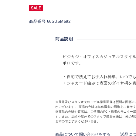
商品番号 66SUSM692
商品説明
ビジカジ・オフィスカジュアルスタイ
ポロです。
・自宅で洗えてお手入れ簡単。いつで
・ジャカード編みで表面のダイヤ柄を
※屋外及びスタジオでのモデル撮影画像は照明の関係に
がございます。 商品の色味は単体撮影の画像をご参考
※商品の色味や質感は、ご使用のPC・携帯のモニター
す。また、店頭や屋外でのスタッフ撮影画像は、光の加
ますのでご了承くださいませ。
商品について問い合わせをする
返品に