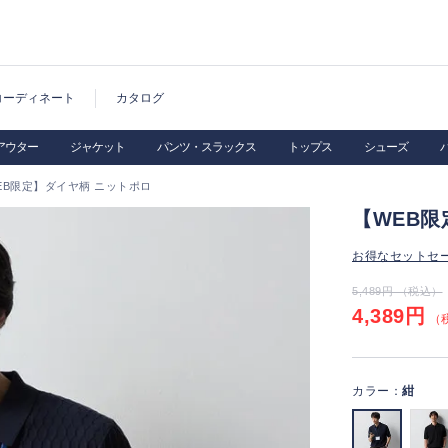
コーディネート
カタログ
アウター
ジャケット
パンツ・スラックス
トップス
シューズ
EB限定】ダイヤ柄 ニットポロ
【WEB限
お得なセットセ
5,489円 （税込）
4,389円
（税
カラー：
紺