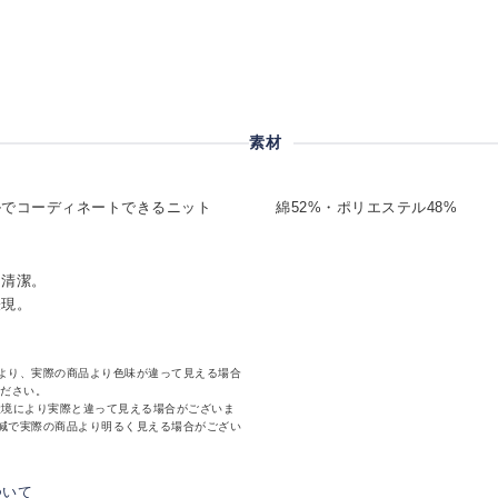
素材
ルでコーディネートできるニット
綿52%・ポリエステル48%
も清潔。
表現。
より、実際の商品より色味が違って見える場合
ください。
環境により実際と違って見える場合がございま
減で実際の商品より明るく見える場合がござい
ついて