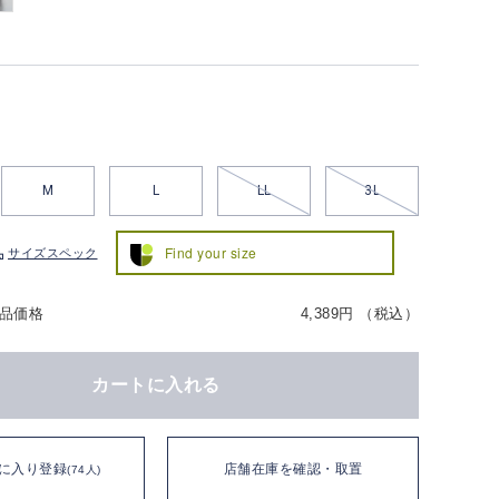
M
L
LL
3L
Find your size
サイズスペック
品価格
4,389円 （税込）
カートに入れる
に入り登録
店舗在庫を確認・取置
(74人)