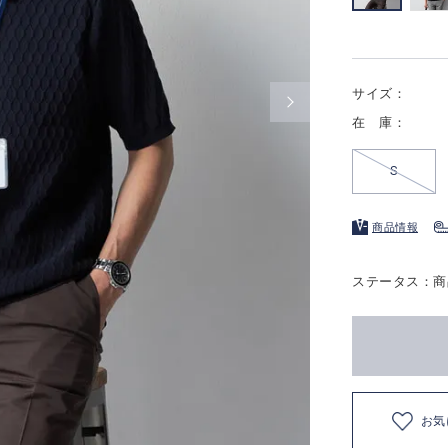
サイズ：
在 庫：
S
商品情報
ステータス：商
お気