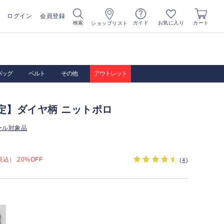
ログイン
会員登録
お気に入り
検索
ガイド
カート
ショップリスト
バッグ
ベルト
その他
アウトレット
定】ダイヤ柄 ニットポロ
ール対象品
込） 20%OFF
(
4
)