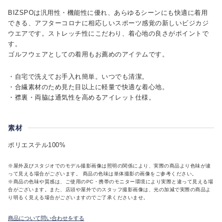
BIZSPOは汎用性・機能性に優れ、あらゆるシーンにも快適に着用
できる、アフターコロナに相応しいスポーツ感覚の新しいビジカジ
ウエアです。ストレッチ性にこだわり、着心地の良さがポイントで
す。
ゴルフウェアとしての着用もお薦めのアイテムです。
・自宅で洗えてお手入れ簡単。いつでも清潔。
・合繊素材のため見た目以上に軽量で快適な着心地。
・襟裏・両脇は通気性を高めるアイレット仕様。
素材
ポリエステル100%
※屋外及びスタジオでのモデル撮影画像は照明の関係により、実際の商品より色味が違
って見える場合がございます。 商品の色味は単体撮影の画像をご参考ください。
※商品の色味や質感は、ご使用のPC・携帯のモニター環境により実際と違って見える場
合がございます。また、店頭や屋外でのスタッフ撮影画像は、光の加減で実際の商品よ
り明るく見える場合がございますのでご了承くださいませ。
商品について問い合わせをする