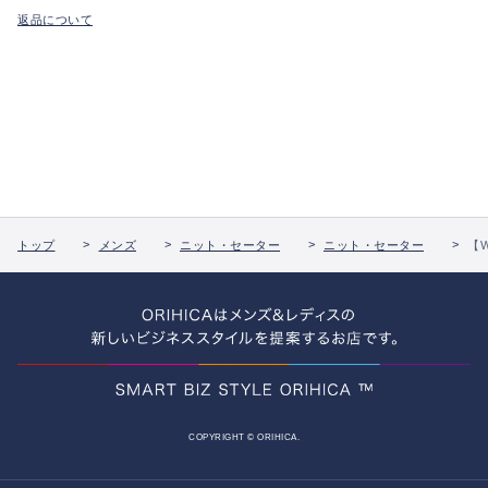
返品について
トップ
メンズ
ニット・セーター
ニット・セーター
【W
COPYRIGHT © ORIHICA.