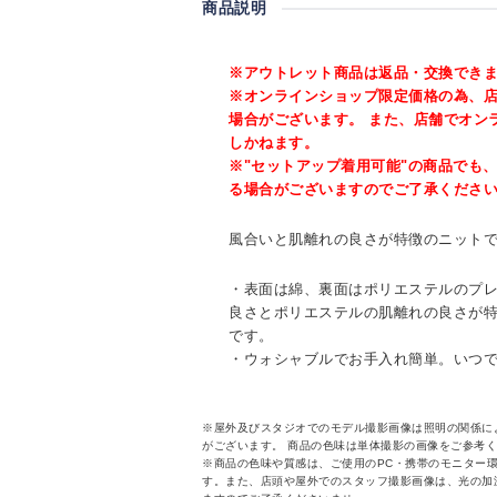
商品説明
※アウトレット商品は返品・交換でき
※オンラインショップ限定価格の為、
場合がございます。 また、店舗でオン
しかねます。
※"セットアップ着用可能"の商品でも
る場合がございますのでご了承くださ
風合いと肌離れの良さが特徴のニット
・表面は綿、裏面はポリエステルのプ
良さとポリエステルの肌離れの良さが
です。
・ウォシャブルでお手入れ簡単。いつ
※屋外及びスタジオでのモデル撮影画像は照明の関係に
がございます。 商品の色味は単体撮影の画像をご参考
※商品の色味や質感は、ご使用のPC・携帯のモニター
す。また、店頭や屋外でのスタッフ撮影画像は、光の加