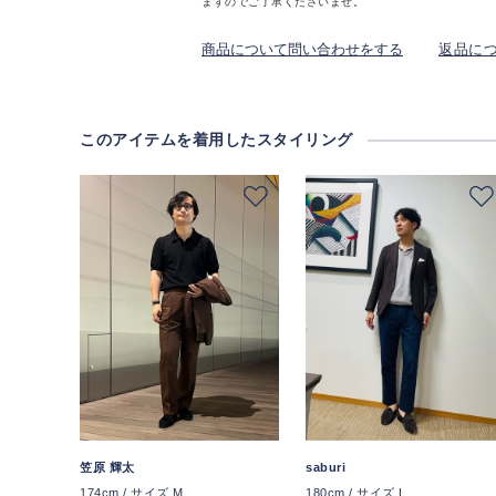
ますのでご了承くださいませ。
商品について問い合わせをする
返品に
このアイテムを着用したスタイリング
笠原 輝太
saburi
174cm / サイズ M
180cm / サイズ L