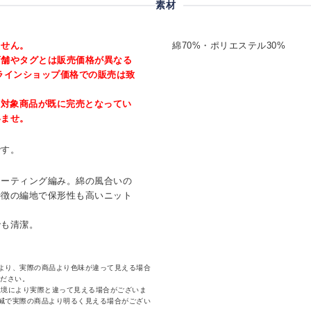
素材
ません。
綿70%・ポリエステル30%
店舗やタグとは販売価格が異なる
ラインショップ価格での販売は致
、対象商品が既に完売となってい
いませ。
です。
レーティング編み。綿の風合いの
特徴の編地で保形性も高いニット
でも清潔。
より、実際の商品より色味が違って見える場合
ください。
環境により実際と違って見える場合がございま
減で実際の商品より明るく見える場合がござい