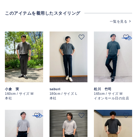
このアイテムを着用したスタイリング
一覧を見る
小倉 実
saburi
松川 竹司
160cm / サイズ M
180cm / サイズ L
165cm / サイズ M
本社
本社
イオンモール日の出店