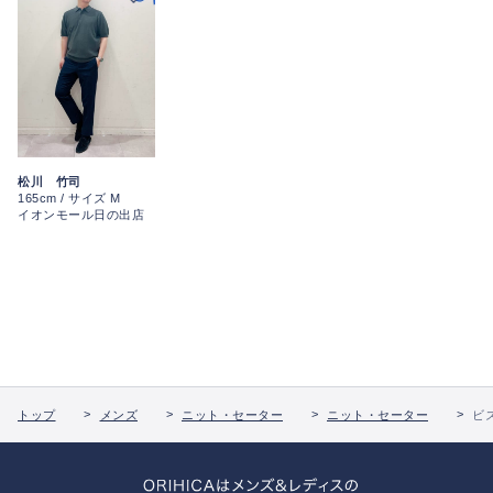
松川 竹司
165cm / サイズ M
イオンモール日の出店
トップ
メンズ
ニット・セーター
ニット・セーター
ビズ