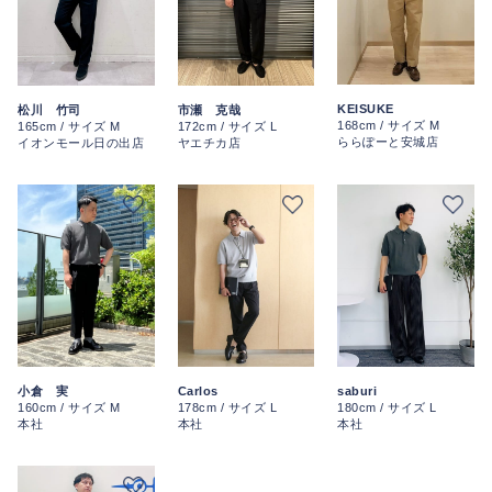
KEISUKE
松川 竹司
市瀬 克哉
168cm / サイズ M
165cm / サイズ M
172cm / サイズ L
ららぽーと安城店
イオンモール日の出店
ヤエチカ店
小倉 実
Carlos
saburi
160cm / サイズ M
178cm / サイズ L
180cm / サイズ L
本社
本社
本社