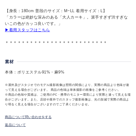
【身長：180cm 普段のサイズ：M~LL 着用サイズ：L】
「カラーは絶妙な深みのある「大人カーキ」。派手すぎず渋すぎな
いこの色がカッコ良いです。」
▶着用スタッフはこちら
＊＊＊＊＊＊＊＊＊＊＊＊＊＊＊＊＊＊＊＊＊＊＊＊＊
素材
本体：ポリエステル91%・麻9%
※屋外及びスタジオでのモデル撮影画像は照明の関係により、実際の商品より色味が違
って見える場合がございます。 商品の色味は単体撮影の画像をご参考ください。
※商品の色味や質感は、ご使用のPC・携帯のモニター環境により実際と違って見える場
合がございます。また、店頭や屋外でのスタッフ撮影画像は、光の加減で実際の商品よ
り明るく見える場合がございますのでご了承くださいませ。
商品について問い合わせをする
返品について