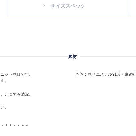
サイズスペック
素材
いニットポロです。
本体：ポリエステル91%・麻9%
ます。
単。いつでも清潔。
良い。
＊＊＊＊＊＊＊＊