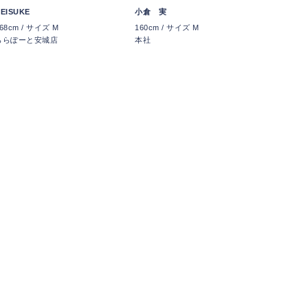
EISUKE
小倉 実
68cm / サイズ M
160cm / サイズ M
ららぽーと安城店
本社