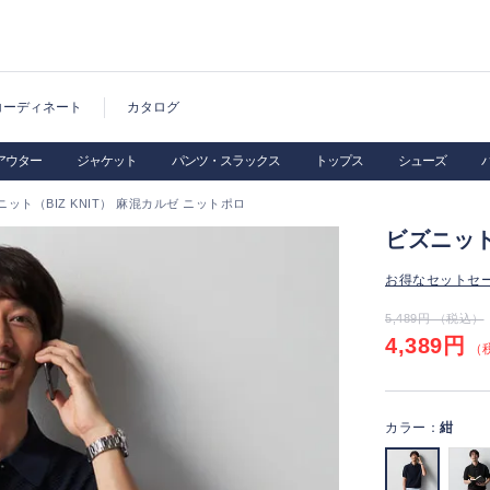
コーディネート
カタログ
アウター
ジャケット
パンツ・スラックス
トップス
シューズ
ニット（BIZ KNIT） 麻混カルゼ ニットポロ
ビズニット
お得なセットセ
5,489円 （税込）
4,389円
（税
カラー：
紺