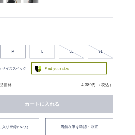
M
L
LL
3L
Find your size
サイズスペック
品価格
4,389円 （税込）
カートに入れる
に入り登録
店舗在庫を確認・取置
(157人)