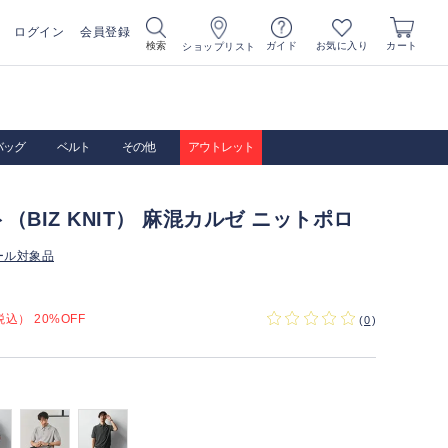
ログイン
会員登録
お気に入り
検索
ガイド
カート
ショップリスト
バッグ
ベルト
その他
アウトレット
（BIZ KNIT） 麻混カルゼ ニットポロ
ール対象品
込） 20%OFF
(
0
)