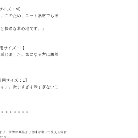
用サイズ：M】
す。このため、ニット素材でも涼
と快適な着心地です。」
着用サイズ：L】
を感じました。気になる方は肌着
 着用サイズ：L】
ーキ」。派手すぎず渋すぎないこ
＊＊＊＊＊＊＊＊
より、実際の商品より色味が違って見える場合
ください。