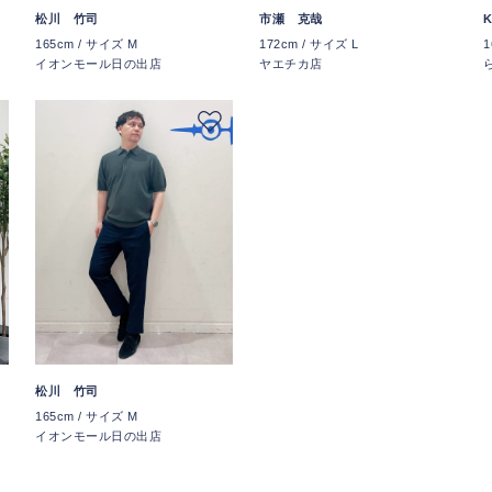
K
松川 竹司
市瀬 克哉
1
165cm / サイズ M
172cm / サイズ L
イオンモール日の出店
ヤエチカ店
松川 竹司
165cm / サイズ M
イオンモール日の出店