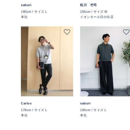
saburi
松川 竹司
180cm / サイズ L
165cm / サイズ M
本社
イオンモール日の出店
Carlos
saburi
178cm / サイズ L
180cm / サイズ L
本社
本社