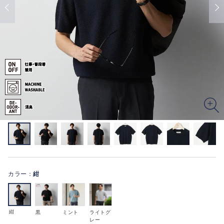
カラー：
紺
紺
黒
ミント
ライトグ
レー