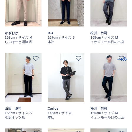
かざおか
B.A
松川 竹司
162cm / サイズ M
167cm / サイズ S
165cm / サイズ M
ららぽーと沼津店
本社
イオンモール日の出店
山田 卓司
Carlos
松川 竹司
163cm / サイズ S
178cm / サイズ L
165cm / サイズ M
江坂オッツ店
本社
イオンモール日の出店