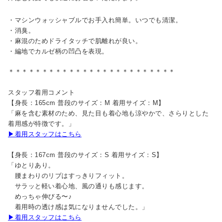
・マシンウォッシャブルでお手入れ簡単。いつでも清潔。
・消臭。
・麻混のためドライタッチで肌離れが良い。
・編地でカルゼ柄の凹凸を表現。
＊＊＊＊＊＊＊＊＊＊＊＊＊＊＊＊＊＊＊＊＊＊＊＊＊
スタッフ着用コメント
【身長：165cm 普段のサイズ：M 着用サイズ：M】
「麻を含む素材のため、見た目も着心地も涼やかで、さらりとした
着用感が特徴です。」
▶着用スタッフはこちら
【身長：167cm 普段のサイズ：S 着用サイズ：S】
「ゆとりあり。
腰まわりのリブはすっきりフィット。
サラッと軽い着心地、風の通りも感じます。
めっちゃ伸びる〜♪
着用時の透け感は気になりませんでした。」
▶着用スタッフはこちら