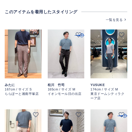
このアイテムを着用したスタイリング
一覧を見る
みたに
松川 竹司
YUSUKE
167cm / サイズ S
165cm / サイズ M
174cm / サイズ M
ららぽーと湘南平塚店
イオンモール日の出店
東京ドームシティラク
ーア店