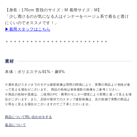
【身長：170cm 普段のサイズ：M 着用サイズ：M】
「少し透けるのが気になる人はインナーをベージュ系で着ると透け
にくいのでオススメです！」
▶着用スタッフはこちら
＊＊＊＊＊＊＊＊＊＊＊＊＊＊＊＊＊＊＊＊＊＊＊＊＊
素材
本体：ポリエステル91%・麻9%
※屋外及びスタジオでのモデル撮影画像は照明の関係により、実際の商品より色味が違
って見える場合がございます。 商品の色味は単体撮影の画像をご参考ください。
※商品の色味や質感は、ご使用のPC・携帯のモニター環境により実際と違って見える場
合がございます。また、店頭や屋外でのスタッフ撮影画像は、光の加減で実際の商品よ
り明るく見える場合がございますのでご了承くださいませ。
商品について問い合わせをする
返品について