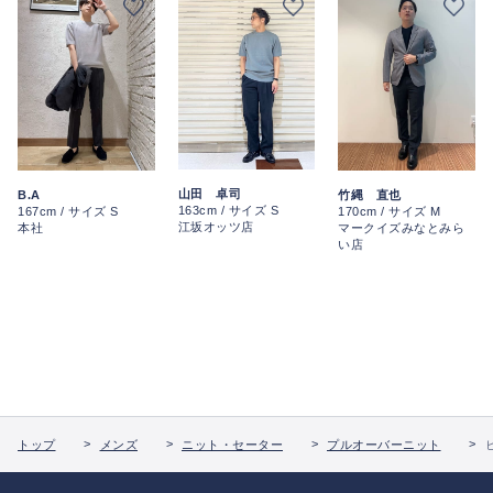
山田 卓司
B.A
竹縄 直也
163cm / サイズ S
167cm / サイズ S
170cm / サイズ M
江坂オッツ店
本社
マークイズみなとみら
い店
トップ
メンズ
ニット・セーター
プルオーバーニット