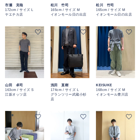
市瀬 克哉
松川 竹司
松川 竹司
172cm / サイズ L
165cm / サイズ M
165cm / サイズ M
ヤエチカ店
イオンモール日の出店
イオンモール日の出店
山田 卓司
浅田 直樹
KEISUKE
163cm / サイズ S
174cm / サイズ L
168cm / サイズ M
江坂オッツ店
グランツリー武蔵小杉
イオンモール豊川店
店