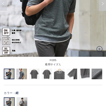
H185
着用サイズ:L
カラー：
紺