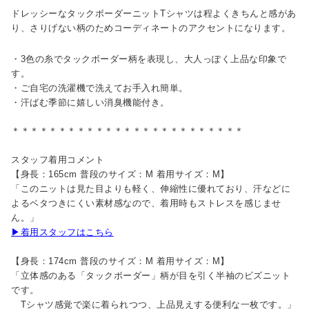
ドレッシーなタックボーダーニットTシャツは程よくきちんと感があ
り、さりげない柄のためコーディネートのアクセントになります。
・3色の糸でタックボーダー柄を表現し、大人っぽく上品な印象で
す。
・ご自宅の洗濯機で洗えてお手入れ簡単。
・汗ばむ季節に嬉しい消臭機能付き。
＊＊＊＊＊＊＊＊＊＊＊＊＊＊＊＊＊＊＊＊＊＊＊＊＊
スタッフ着用コメント
【身長：165cm 普段のサイズ：M 着用サイズ：M】
「このニットは見た目よりも軽く、伸縮性に優れており、汗などに
よるベタつきにくい素材感なので、着用時もストレスを感じませ
ん。」
▶着用スタッフはこちら
【身長：174cm 普段のサイズ：M 着用サイズ：M】
「立体感のある「タックボーダー」柄が目を引く半袖のビズニット
です。
Tシャツ感覚で楽に着られつつ、上品見えする便利な一枚です。」