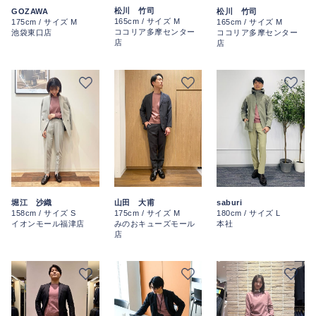
松川 竹司
GOZAWA
松川 竹司
165cm / サイズ M
175cm / サイズ M
165cm / サイズ M
ココリア多摩センター
池袋東口店
ココリア多摩センター
店
店
saburi
堀江 沙織
山田 大甫
180cm / サイズ L
158cm / サイズ S
175cm / サイズ M
本社
イオンモール福津店
みのおキューズモール
店