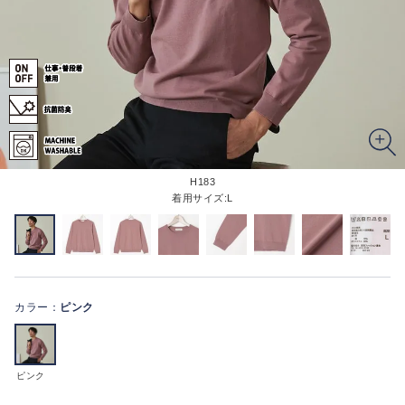
H183
着用サイズ:L
カラー：
ピンク
ピンク