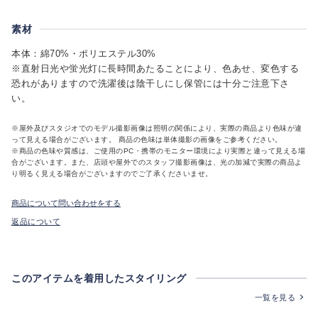
素材
本体：綿70%・ポリエステル30%
※直射日光や蛍光灯に長時間あたることにより、色あせ、変色する
恐れがありますので洗濯後は陰干しにし保管には十分ご注意下さ
い。
※屋外及びスタジオでのモデル撮影画像は照明の関係により、実際の商品より色味が違
って見える場合がございます。 商品の色味は単体撮影の画像をご参考ください。
※商品の色味や質感は、ご使用のPC・携帯のモニター環境により実際と違って見える場
合がございます。また、店頭や屋外でのスタッフ撮影画像は、光の加減で実際の商品よ
り明るく見える場合がございますのでご了承くださいませ。
商品について問い合わせをする
返品について
このアイテムを着用したスタイリング
一覧を見る