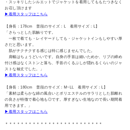
・スッキリしたシルエットでジャケットを着用してももたつきなく
お召し頂けます
▶着用スタッフはこちら
【身長：178cm 普段のサイズ：L 着用サイズ：L】
「さらっとした肌触りです。
一枚で着ても・レイヤードしても・ジャケットインもしやすい厚
さだと思います。
肌がチクチクする感じは特に感じませんでした。
肩幅はちょうどいいです。自身の手首は細いためか、リブの締め
付け感はなくストンと落ち、手首のくるぶしが隠れるくらいのジャ
ストな袖丈でした。」
▶着用スタッフはこちら
【身長：180cm 普段のサイズ：M~LL 着用サイズ：L】
「素材は柔らかな綿の風合いとポリエステルのサラリとした肌離れ
の良さが特徴で着心地も◎です。厚すぎない生地なので長い期間着
用できます。」
▶着用スタッフはこちら
＊＊＊＊＊＊＊＊＊＊＊＊＊＊＊＊＊＊＊＊＊＊＊＊＊