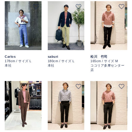
Carlos
saburi
松川 竹司
178cm / サイズ L
180cm / サイズ L
165cm / サイズ M
本社
本社
ココリア多摩センター
店