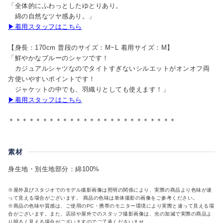
「全体的にふわっとしたゆとりあり。
綿の自然なツヤ感あり。」
▶着用スタッフはこちら
【身長：170cm 普段のサイズ：M~L 着用サイズ：M】
「鮮やかなブルーのシャツです！
カジュアルシャツなのでタイトすぎないシルエットがオンオフ両
方使いやすいポイントです！
ジャケットの中でも、羽織りとしても使えます！」
▶着用スタッフはこちら
＊＊＊＊＊＊＊＊＊＊＊＊＊＊＊＊＊＊＊＊＊＊＊＊＊
素材
身生地・別生地部分：綿100%
※屋外及びスタジオでのモデル撮影画像は照明の関係により、実際の商品より色味が違
って見える場合がございます。 商品の色味は単体撮影の画像をご参考ください。
※商品の色味や質感は、ご使用のPC・携帯のモニター環境により実際と違って見える場
合がございます。また、店頭や屋外でのスタッフ撮影画像は、光の加減で実際の商品よ
り明るく見える場合がございますのでご了承くださいませ。