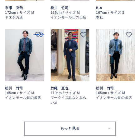
市瀬 克哉
松川 竹司
B.A
172cm / サイズ M
165cm / サイズ M
167cm / サイズ S
ヤエチカ店
イオンモール日の出店
本社
松川 竹司
竹縄 直也
松川 竹司
165cm / サイズ M
170cm / サイズ M
165cm / サイズ M
イオンモール日の出店
マークイズみなとみら
イオンモール日の出店
い店
もっと見る