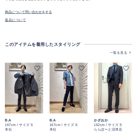
商品について問い合わせをする
返品について
このアイテムを着用したスタイリング
一覧を見る
かざおか
B.A
B.A
162cm / サイズ S
167cm / サイズ S
167cm / サイズ S
ららぽーと沼津店
本社
本社