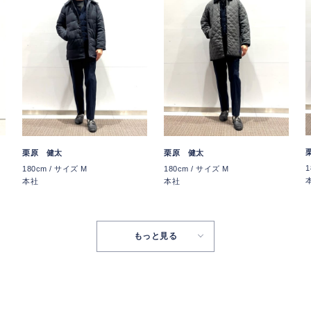
栗原 健太
栗原 健太
1
180cm / サイズ M
180cm / サイズ M
本社
本社
もっと見る