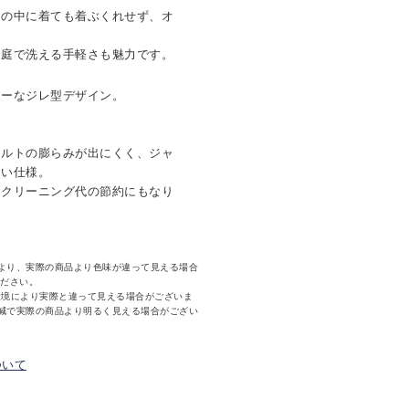
トの中に着ても着ぶくれせず、オ
家庭で洗える手軽さも魅力です。
シーなジレ型デザイン。
。
キルトの膨らみが出にくく、ジャ
ない仕様。
。クリーニング代の節約にもなり
より、実際の商品より色味が違って見える場合
ください。
環境により実際と違って見える場合がございま
減で実際の商品より明るく見える場合がござい
ついて