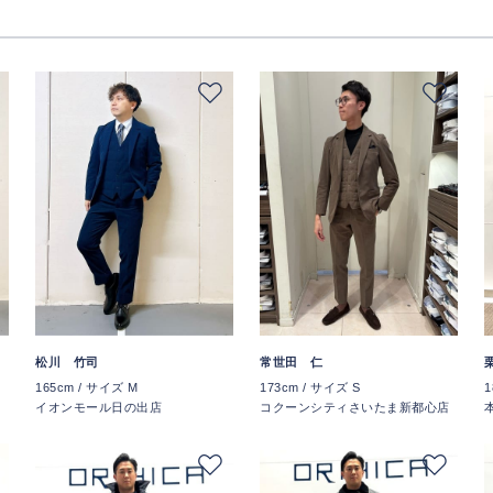
松川 竹司
常世田 仁
165cm / サイズ M
173cm / サイズ S
1
イオンモール日の出店
コクーンシティさいたま新都心店