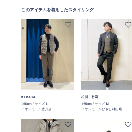
このアイテムを着用したスタイリング
KEISUKE
松川 竹司
168cm / サイズ L
165cm / サイズ M
イオンモール豊川店
イオンモールむさし村山店