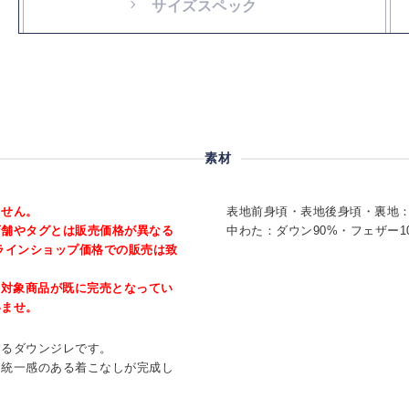
サイズスペック
素材
ません。
表地前身頃・表地後身頃・裏地：
店舗やタグとは販売価格が異なる
中わた：ダウン90%・フェザー1
ラインショップ価格での販売は致
、対象商品が既に完売となってい
いませ。
するダウンジレです。
、統一感のある着こなしが完成し