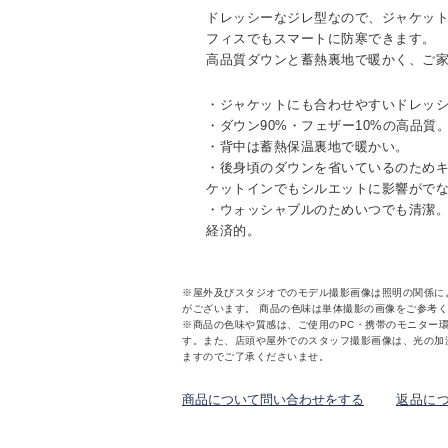
ドレッシーなジレ型なので、ジャケッ
フィスでもスマートに防寒できます。
高品質ダウンと蓄熱裏地で暖かく、ご
・ジャケットにも合わせやすいドレッ
・ダウン90%・フェザー10%の高品質
・背中は蓄熱保温裏地で暖かい。
・後身頃のダウンを省いているのため
ケットインでもシルエットに影響がで
・ウォッシャブルのためいつでも清潔
経済的。
※屋外及びスタジオでのモデル撮影画像は照明の関係に
がございます。 商品の色味は単体撮影の画像をご参考
※商品の色味や質感は、ご使用のPC・携帯のモニター
す。また、店頭や屋外でのスタッフ撮影画像は、光の加
ますのでご了承くださいませ。
商品について問い合わせをする
返品に