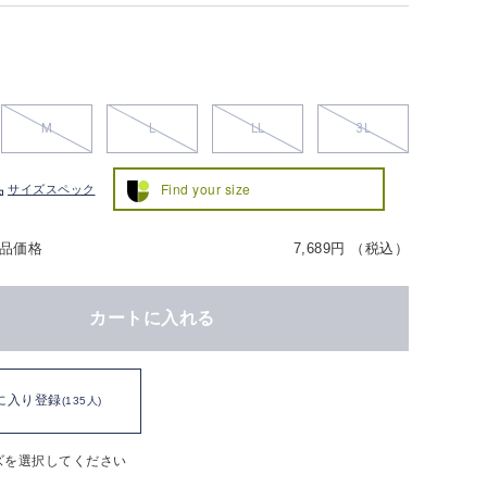
M
L
LL
3L
Find your size
サイズスペック
品価格
7,689円 （税込）
カートに入れる
に入り登録
(135人)
ズを選択してください