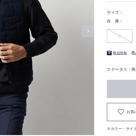
サイズ：
在 庫：
S
商品情報
ステータス：商
お気
※カラー・サイ