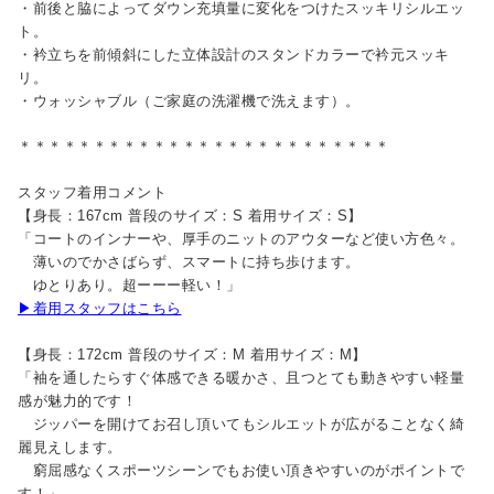
・前後と脇によってダウン充填量に変化をつけたスッキリシルエッ
ト。
・衿立ちを前傾斜にした立体設計のスタンドカラーで衿元スッキ
リ。
・ウォッシャブル（ご家庭の洗濯機で洗えます）。
＊＊＊＊＊＊＊＊＊＊＊＊＊＊＊＊＊＊＊＊＊＊＊＊＊
スタッフ着用コメント
【身長：167cm 普段のサイズ：S 着用サイズ：S】
「コートのインナーや、厚手のニットのアウターなど使い方色々。
薄いのでかさばらず、スマートに持ち歩けます。
ゆとりあり。超ーーー軽い！」
▶着用スタッフはこちら
【身長：172cm 普段のサイズ：M 着用サイズ：M】
「袖を通したらすぐ体感できる暖かさ、且つとても動きやすい軽量
感が魅力的です！
ジッパーを開けてお召し頂いてもシルエットが広がることなく綺
麗見えします。
窮屈感なくスポーツシーンでもお使い頂きやすいのがポイントで
す！」