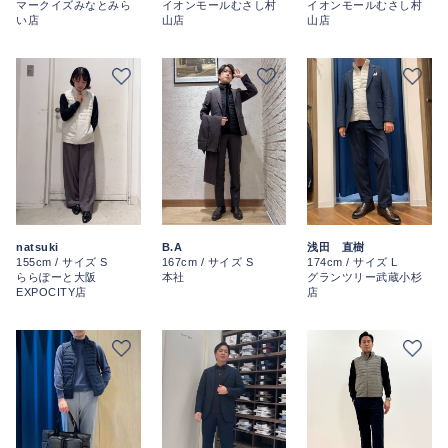
マークイズみなとみら
イオンモールむさし村
イオンモールむさし村
い店
山店
山店
natsuki
B.A
浅田 直樹
155cm / サイズ S
167cm / サイズ S
174cm / サイズ L
ららぽーと大阪
本社
グランツリー武蔵小杉
EXPOCITY店
店