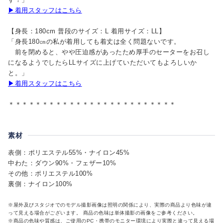
▶着用スタッフはこちら
【身長：180cm 普段のサイズ：L 着用サイズ：LL】
「身長180㎝の私が着用しても着丈は全く問題ないです。
前を閉めると、やや圧迫感があったため厚手のセーターをお召し
になるようでしたらLLサイズに上げていただいてもよろしいか
と。」
▶着用スタッフはこちら
＊＊＊＊＊＊＊＊＊＊＊＊＊＊＊＊＊＊＊＊＊＊＊＊＊
素材
表側：ポリエステル55%・ナイロン45%
中わた：ダウン90%・フェザー10%
その他：ポリエステル100%
裏側：ナイロン100%
※屋外及びスタジオでのモデル撮影画像は照明の関係により、実際の商品より色味が違
って見える場合がございます。 商品の色味は単体撮影の画像をご参考ください。
※商品の色味や質感は、ご使用のPC・携帯のモニター環境により実際と違って見える場