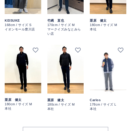
栗原 健太
KEISUKE
竹縄 直也
180cm / サイズ M
168cm / サイズ S
170cm / サイズ M
本社
イオンモール豊川店
マークイズみなとみら
い店
栗原 健太
栗原 健太
Carlos
180cm / サイズ M
180cm / サイズ M
178cm / サイズ L
本社
本社
本社