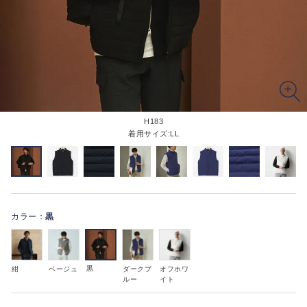
H183
着用サイズ:LL
カラー：
黒
黒
紺
ベージュ
ダークブ
オフホワ
ルー
イト