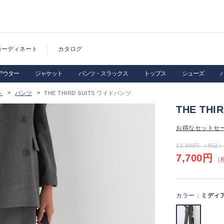
コーディネート
カタログ
アウター
ジャケット
パンツ・スラックス
トップス
シューズ
ト
パンツ
THE THIRD SUITS ワイドパンツ
THE TH
お得なセットセ
12,100円 （税込
7,700円
（税
カラー：
ミディ