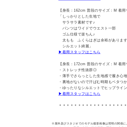
【身長：162cm 普段のサイズ：M 着
「しっかりとした生地で
サラサラ素材です♪
パンツはワイドでウエスト一部
ゴム仕様で楽ちん♪
太もも ふくらはぎは余裕がありま
シルエット綺麗」
▶着用スタッフはこちら
【身長：172cm 普段のサイズ：M 着
・ストレッチ性抜群◎
・薄手でさらっとした生地感で履き心
・裏地がないので汗ばむ時期もベタつ
・ゆったりなシルエットでヒップライ
▶着用スタッフはこちら
＊＊＊＊＊＊＊＊＊＊＊＊＊＊＊＊＊
※屋外及びスタジオでのモデル撮影画像は照明の関係に