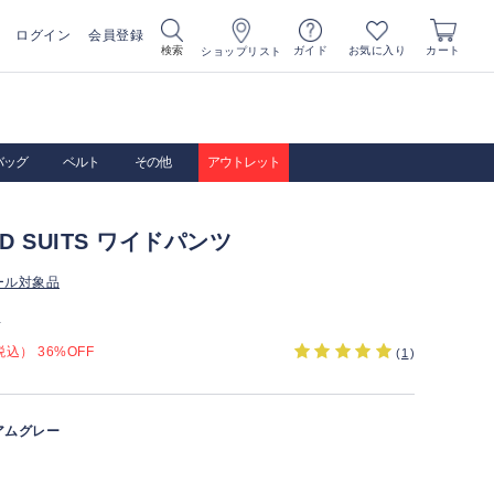
ログイン
会員登録
お気に入り
検索
ガイド
カート
ショップリスト
バッグ
ベルト
その他
アウトレット
IRD SUITS ワイドパンツ
ール対象品
）
込） 36%OFF
(
1
)
アムグレー