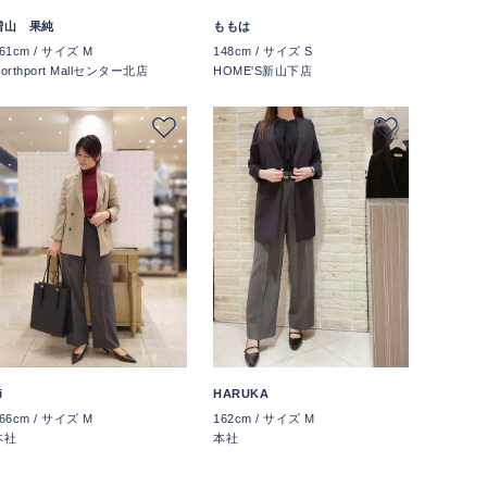
増山 果純
ももは
61cm / サイズ M
148cm / サイズ S
orthport Mallセンター北店
HOME'S新山下店
i
HARUKA
66cm / サイズ M
162cm / サイズ M
本社
本社