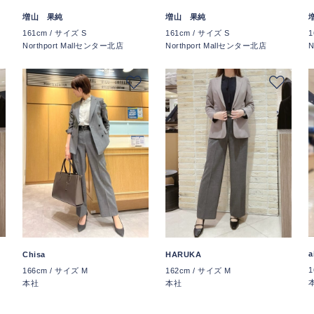
増山 果純
増山 果純
161cm / サイズ S
161cm / サイズ S
1
Northport Mallセンター北店
Northport Mallセンター北店
N
a
Chisa
HARUKA
1
166cm / サイズ M
162cm / サイズ M
本社
本社