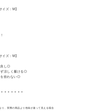
用サイズ：M】
す！
用サイズ：M】
地良し◎
かず涼しく履ける◎
ンを拾わない◎
＊＊＊＊＊＊＊＊
より、実際の商品より色味が違って見える場合