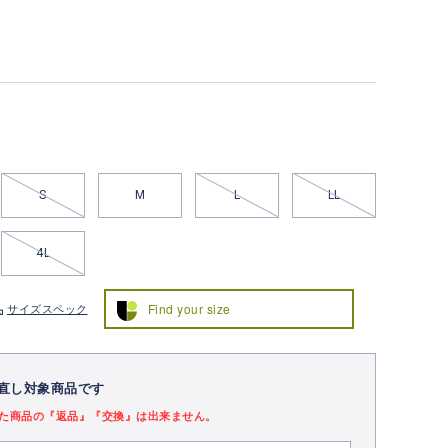
S
M
L
LL
4L
Find your size
サイズスペック
直し対象商品です
た商品の『返品』『交換』は出来ません。