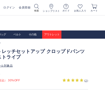
ログイン
会員登録
お気に入り
検索
ガイド
カート
ショップリスト
バッグ
ベルト
その他
アウトレット
プ
トレッチセットアップ クロップドパンツ
ストライプ
ール対象品
）
込） 30%OFF
(
2
)