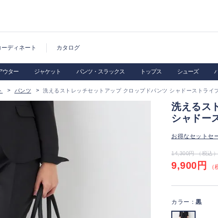
コーディネート
カタログ
アウター
ジャケット
パンツ・スラックス
トップス
シューズ
ト
パンツ
洗えるストレッチセットアップ クロップドパンツ シャドーストライ
洗えるス
シャドー
お得なセットセ
14,300円 （税込
9,900円
（税
カラー：
黒