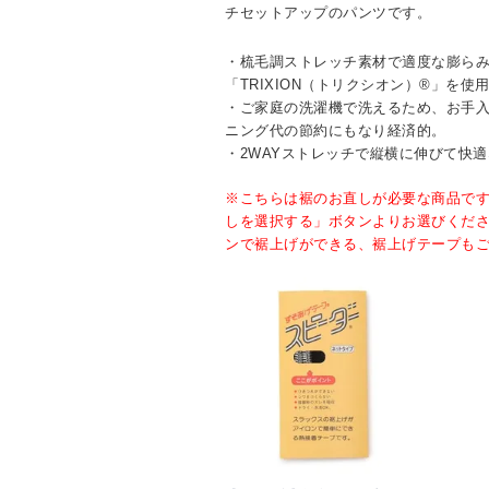
チセットアップのパンツです。
・梳毛調ストレッチ素材で適度な膨ら
「TRIXION（トリクシオン）®」を使
・ご家庭の洗濯機で洗えるため、お手
ニング代の節約にもなり経済的。
・2WAYストレッチで縦横に伸びて快
※こちらは裾のお直しが必要な商品で
しを選択する」ボタンよりお選びくだ
ンで裾上げができる、裾上げテープも