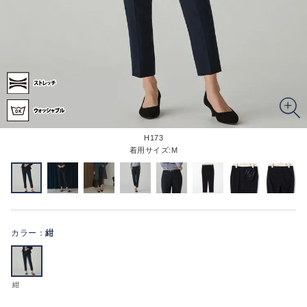
H173
着用サイズ:M
カラー：
紺
紺