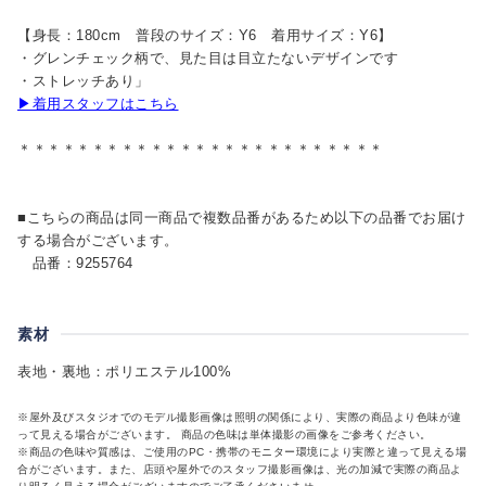
【身長：180cm 普段のサイズ：Y6 着用サイズ：Y6】
・グレンチェック柄で、見た目は目立たないデザインです
・ストレッチあり」
▶着用スタッフはこちら
＊＊＊＊＊＊＊＊＊＊＊＊＊＊＊＊＊＊＊＊＊＊＊＊＊
■こちらの商品は同一商品で複数品番があるため以下の品番でお届け
する場合がございます。
品番：9255764
素材
表地・裏地：ポリエステル100%
※屋外及びスタジオでのモデル撮影画像は照明の関係により、実際の商品より色味が違
って見える場合がございます。 商品の色味は単体撮影の画像をご参考ください。
※商品の色味や質感は、ご使用のPC・携帯のモニター環境により実際と違って見える場
合がございます。また、店頭や屋外でのスタッフ撮影画像は、光の加減で実際の商品よ