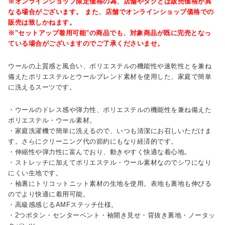
※オンラインショップ限定価格の為、店舗やタグとは販売価格が異
なる場合がございます。 また、店舗でオンラインショップ価格での
販売は致しかねます。
※"セットアップ着用可能"の商品でも、対象商品が既に完売となっ
ている場合がございますのでご了承くださいませ。
ウールの上質感と風合い、ポリエステルの機能性や速乾性とを兼ね
備えたポリエステルとウールブレンド素材を使用した、家庭で簡単
に洗えるスーツです。
・ウールのドレス感や弾力性、ポリエステルの機能性を兼ね備えた
ポリエステル・ウール素材。
・家庭洗濯機で簡単に洗えるので、いつも清潔にお召しいただけま
す。さらにクリーニング代の節約にもなり経済的です。
・伸縮性や弾力性に富んでおり、動きやすく快適な着心地。
・ストレッチに加えてポリエステル・ウール素材なのでシワになり
にくい生地です。
・袖裏にトリコットニット素材の生地を使用。表地も裏地も伸びる
のでより快適に着用可能。
・高級感感じるAMFステッチ仕様。
・2つボタン・センターベント・袖開き見せ・背抜き裏地・ノータッ