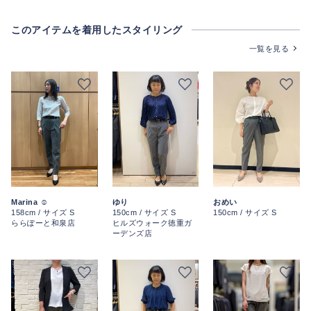
このアイテムを着用したスタイリング
一覧を見る
Marina ☺︎
ゆり
おめい
158cm / サイズ S
150cm / サイズ S
150cm / サイズ S
ららぽーと和泉店
ヒルズウォーク徳重ガ
ーデンズ店