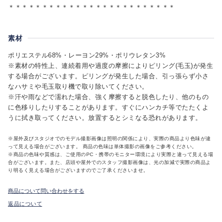
＊＊＊＊＊＊＊＊＊＊＊＊＊＊＊＊＊＊＊＊＊＊＊＊＊
素材
ポリエステル68%・レーヨン29%・ポリウレタン3%
※素材の特性上、連続着用や過度の摩擦によりピリング(毛玉)が発生
する場合がございます。ピリングが発生した場合、引っ張らず小さ
なハサミや毛玉取り機で取り除いてください。
※汗や雨などで濡れた場合、強く摩擦すると脱色したり、他のもの
に色移りしたりすることがあります。すぐにハンカチ等でたたくよ
うに拭き取ってください。放置するとシミなる恐れがあります。
※屋外及びスタジオでのモデル撮影画像は照明の関係により、実際の商品より色味が違
って見える場合がございます。 商品の色味は単体撮影の画像をご参考ください。
※商品の色味や質感は、ご使用のPC・携帯のモニター環境により実際と違って見える場
合がございます。また、店頭や屋外でのスタッフ撮影画像は、光の加減で実際の商品よ
り明るく見える場合がございますのでご了承くださいませ。
商品について問い合わせをする
返品について