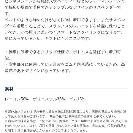
ビジネスシーンから結婚式やパーティーなどのフォーマルシーンま
で幅広い場面で着用できるシンプルなデザインのサスペンダーで
す。
ベルトのような締め付けがなく快適に着用できます。またサスペン
ダーを着用することで、スラックスのシルエットを綺麗に保つこと
ができ、かつ周りと差がつくスマートなスタイリングになります。
箱に入っているため、ギフトにもオススメです。
・簡単に装着できるクリップ仕様で、ボトムスを選ばずに着用可
能。
・背中部分に使用している合皮をゴムと同色系にしているため、高
級感のあるデザインになっています。
素材
レーヨン50% ポリエステル35% ゴム15%
※屋外及びスタジオでのモデル撮影画像は照明の関係により、実際の商品より色味が違
って見える場合がございます。 商品の色味は単体撮影の画像をご参考ください。
※商品の色味や質感は、ご使用のPC・携帯のモニター環境により実際と違って見える場
合がございます。また、店頭や屋外でのスタッフ撮影画像は、光の加減で実際の商品よ
り明るく見える場合がございますのでご了承くださいませ。