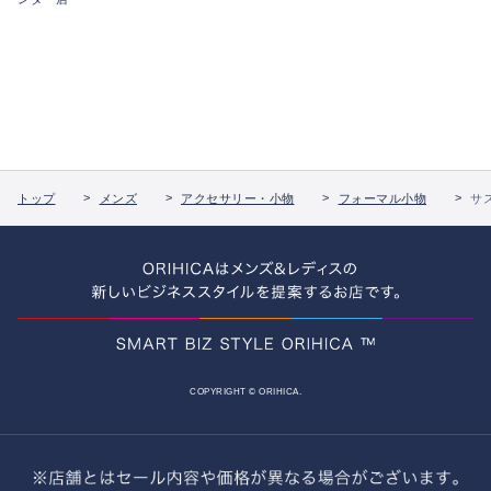
トップ
メンズ
アクセサリー・小物
フォーマル小物
サ
COPYRIGHT © ORIHICA.