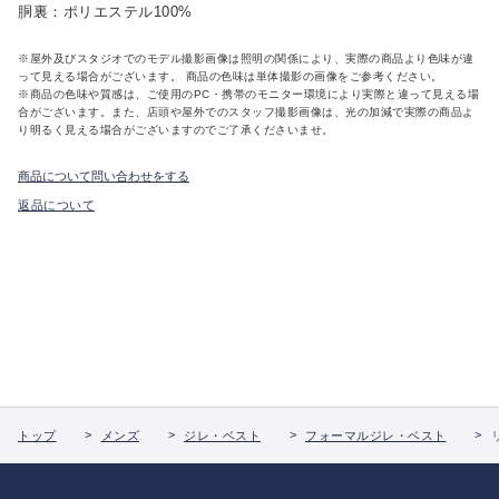
胴裏：ポリエステル100%
※屋外及びスタジオでのモデル撮影画像は照明の関係により、実際の商品より色味が違
って見える場合がございます。 商品の色味は単体撮影の画像をご参考ください。
※商品の色味や質感は、ご使用のPC・携帯のモニター環境により実際と違って見える場
合がございます。また、店頭や屋外でのスタッフ撮影画像は、光の加減で実際の商品よ
り明るく見える場合がございますのでご了承くださいませ。
商品について問い合わせをする
返品について
トップ
メンズ
ジレ・ベスト
フォーマルジレ・ベスト