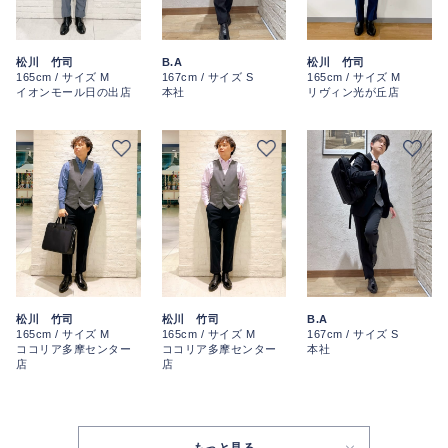
松川 竹司
B.A
松川 竹司
165cm / サイズ M
167cm / サイズ S
165cm / サイズ M
イオンモール日の出店
本社
リヴィン光が丘店
松川 竹司
松川 竹司
B.A
165cm / サイズ M
165cm / サイズ M
167cm / サイズ S
ココリア多摩センター
ココリア多摩センター
本社
店
店
もっと見る