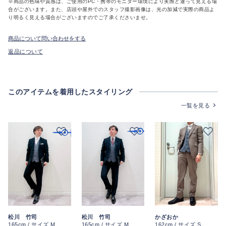
※商品の色味や質感は、ご使用のPC・携帯のモニター環境により実際と違って見える場
合がございます。また、店頭や屋外でのスタッフ撮影画像は、光の加減で実際の商品よ
り明るく見える場合がございますのでご了承くださいませ。
商品について問い合わせをする
返品について
このアイテムを着用したスタイリング
一覧を見る
松川 竹司
松川 竹司
かざおか
165cm / サイズ M
165cm / サイズ M
162cm / サイズ S