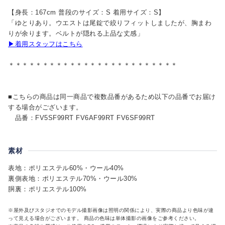
【身長：167cm 普段のサイズ：S 着用サイズ：S】
「ゆとりあり。ウエストは尾錠で絞りフィットしましたが、胸まわ
りが余ります。ベルトが隠れる上品な丈感」
▶着用スタッフはこちら
＊＊＊＊＊＊＊＊＊＊＊＊＊＊＊＊＊＊＊＊＊＊＊＊＊
■こちらの商品は同一商品で複数品番があるため以下の品番でお届け
する場合がございます。
品番：FV5SF99RT FV6AF99RT FV6SF99RT
素材
表地：ポリエステル60%・ウール40%
裏側表地：ポリエステル70%・ウール30%
胴裏：ポリエステル100%
※屋外及びスタジオでのモデル撮影画像は照明の関係により、実際の商品より色味が違
って見える場合がございます。 商品の色味は単体撮影の画像をご参考ください。