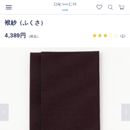
袱紗（ふくさ）
4,389円
(
1
)
（税込）