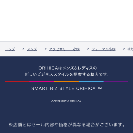
トップ
メンズ
アクセサリー・小物
フォーマル小物
袱
COPYRIGHT © ORIHICA.