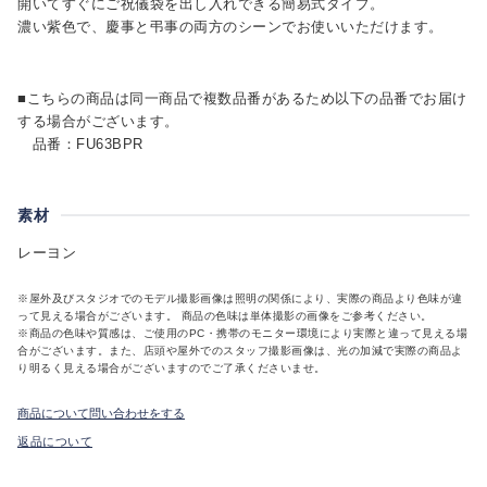
開いてすぐにご祝儀袋を出し入れできる簡易式タイプ。
濃い紫色で、慶事と弔事の両方のシーンでお使いいただけます。
■こちらの商品は同一商品で複数品番があるため以下の品番でお届け
する場合がございます。
品番：FU63BPR
素材
レーヨン
※屋外及びスタジオでのモデル撮影画像は照明の関係により、実際の商品より色味が違
って見える場合がございます。 商品の色味は単体撮影の画像をご参考ください。
※商品の色味や質感は、ご使用のPC・携帯のモニター環境により実際と違って見える場
合がございます。また、店頭や屋外でのスタッフ撮影画像は、光の加減で実際の商品よ
り明るく見える場合がございますのでご了承くださいませ。
商品について問い合わせをする
返品について