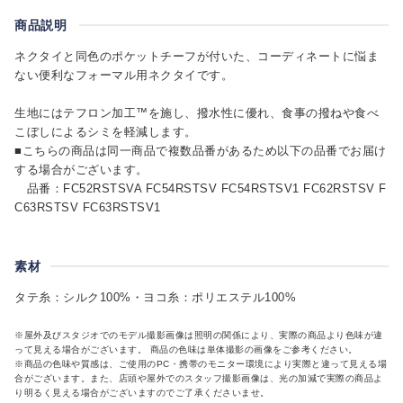
商品説明
ネクタイと同色のポケットチーフが付いた、コーディネートに悩ま
ない便利なフォーマル用ネクタイです。
生地にはテフロン加工™を施し、撥水性に優れ、食事の撥ねや食べ
こぼしによるシミを軽減します。
■こちらの商品は同一商品で複数品番があるため以下の品番でお届け
する場合がございます。
品番：FC52RSTSVA FC54RSTSV FC54RSTSV1 FC62RSTSV F
C63RSTSV FC63RSTSV1
素材
タテ糸：シルク100%・ヨコ糸：ポリエステル100%
※屋外及びスタジオでのモデル撮影画像は照明の関係により、実際の商品より色味が違
って見える場合がございます。 商品の色味は単体撮影の画像をご参考ください。
※商品の色味や質感は、ご使用のPC・携帯のモニター環境により実際と違って見える場
合がございます。また、店頭や屋外でのスタッフ撮影画像は、光の加減で実際の商品よ
り明るく見える場合がございますのでご了承くださいませ。