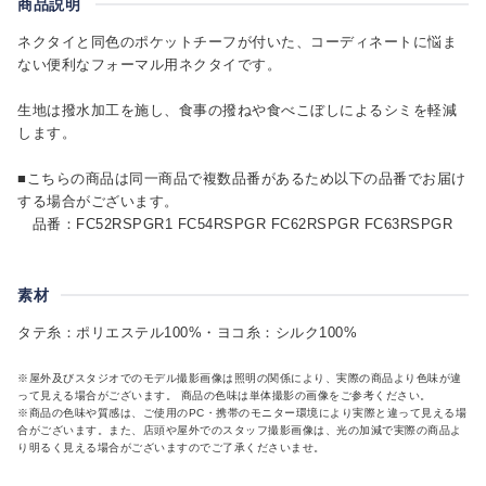
商品説明
ネクタイと同色のポケットチーフが付いた、コーディネートに悩ま
ない便利なフォーマル用ネクタイです。
生地は撥水加工を施し、食事の撥ねや食べこぼしによるシミを軽減
します。
■こちらの商品は同一商品で複数品番があるため以下の品番でお届け
する場合がございます。
品番：FC52RSPGR1 FC54RSPGR FC62RSPGR FC63RSPGR
素材
タテ糸：ポリエステル100%・ヨコ糸：シルク100%
※屋外及びスタジオでのモデル撮影画像は照明の関係により、実際の商品より色味が違
って見える場合がございます。 商品の色味は単体撮影の画像をご参考ください。
※商品の色味や質感は、ご使用のPC・携帯のモニター環境により実際と違って見える場
合がございます。また、店頭や屋外でのスタッフ撮影画像は、光の加減で実際の商品よ
り明るく見える場合がございますのでご了承くださいませ。