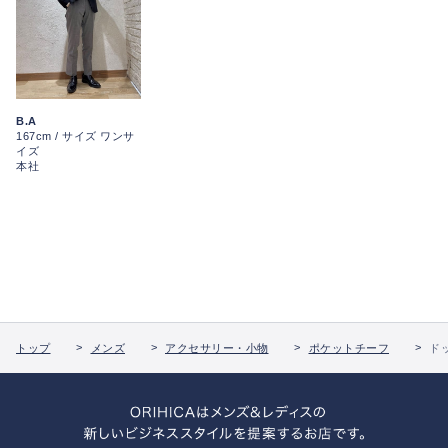
B.A
167cm / サイズ ワンサ
イズ
本社
トップ
メンズ
アクセサリー・小物
ポケットチーフ
ド