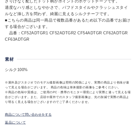
さりげなく配したドット柄がポイントのポケットチーフです。
適度なハリ感としなやかさで、パフドスタイルやクラッシュスタイ
ルなど挿し方を問わず、綺麗に見えるシルクチーフです。
■こちらの商品は同一商品で複数品番があるため以下の品番でお届け
する場合がございます。
品番：CF52ADTGR1 CF52ADTGR2 CF54ADTGR CF62ADTGR
CF63ADTGR
素材
シルク100%
※屋外及びスタジオでのモデル撮影画像は照明の関係により、実際の商品より色味が違
って見える場合がございます。 商品の色味は単体撮影の画像をご参考ください。
※商品の色味や質感は、ご使用のPC・携帯のモニター環境により実際と違って見える場
合がございます。また、店頭や屋外でのスタッフ撮影画像は、光の加減で実際の商品よ
り明るく見える場合がございますのでご了承くださいませ。
商品について問い合わせをする
返品について