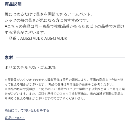
商品説明
腕にはめるだけで長さを調節できるアームバンド。
シャツの袖の長さが気になる方におすすめです。
■こちらの商品は同一商品で複数品番があるため以下の品番でお届け
する場合がございます。
品番：AB52JMJBK AB54JMJBK
素材
ポリエステル70%・ゴム30%
※屋外及びスタジオでのモデル撮影画像は照明の関係により、実際の商品より色味が違
って見える場合がございます。 商品の色味は単体撮影の画像をご参考ください。
※商品の色味や質感は、ご使用のPC・携帯のモニター環境により実際と違って見える場
合がございます。また、店頭や屋外でのスタッフ撮影画像は、光の加減で実際の商品よ
り明るく見える場合がございますのでご了承くださいませ。
商品について問い合わせをする
返品について