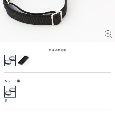
長さ調整可能
カラー：
黒
黒