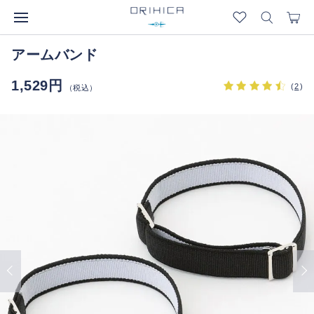
アームバンド
1,529円
(
2
)
（税込）