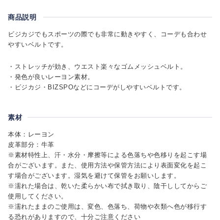
商品説明
ビジカジでもスポーツの際でも非常に動きやすく、コーデも合わせ
やすいベルトです。
・ストレッチが効き、ウエスト楽々なゴムメッシュベルト。
・発色が良いレーヨン素材。
・ビジカジ・BIZSPOなどにコーデがしやすいベルトです。
素材
本体：レーヨン
皮革部分：牛革
※素材特性上、汗・水分・摩擦等による色落ちや色移りを起こす場
合がございます。また、使用方法や保管方法により表面変化を起こ
す場合がございます。湿気を避けて保管をお願いします。
※濡れた場合は、乾いた柔らかい布で拭き取り、陰干ししてからご
使用してください。
※濡れたままのご使用は、変色、色落ち、荷物や衣類へ色が移行す
る恐れがありますので、十分ご注意ください