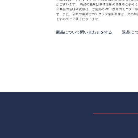
がございます。 商品の色味は単体撮影の画像をご参考
※商品の色味や質感は、ご使用のPC・携帯のモニター
す。また、店頭や屋外でのスタッフ撮影画像は、光の加
ますのでご了承くださいませ。
商品について問い合わせをする
返品に