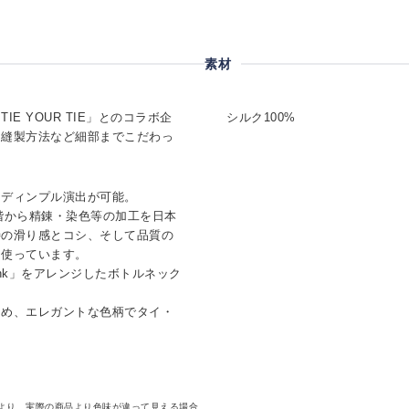
素材
E YOUR TIE」とのコラボ企
シルク100%
・縫製方法など細部までこだわっ
なディンプル演出が可能。
階から精錬・染色等の加工を日本
特の滑り感とコシ、そして品質の
を使っています。
nk」をアレンジしたボトルネック
ため、エレガントな色柄でタイ・
より、実際の商品より色味が違って見える場合