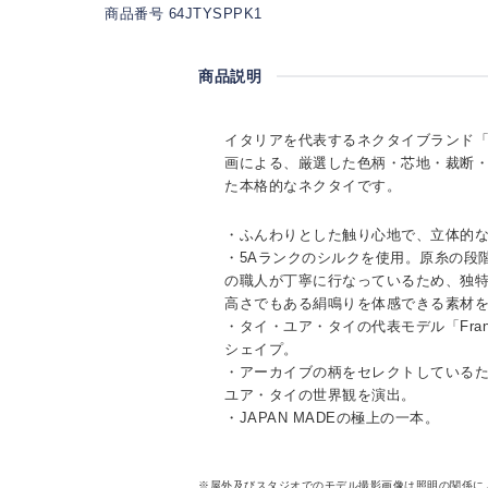
商品番号 64JTYSPPK1
商品説明
イタリアを代表するネクタイブランド「TI
画による、厳選した色柄・芯地・裁断
た本格的なネクタイです。
・ふんわりとした触り心地で、立体的
・5Aランクのシルクを使用。原糸の段
の職人が丁寧に行なっているため、独
高さでもある絹鳴りを体感できる素材
・タイ・ユア・タイの代表モデル「Fra
シェイプ。
・アーカイブの柄をセレクトしている
ユア・タイの世界観を演出。
・JAPAN MADEの極上の一本。
※屋外及びスタジオでのモデル撮影画像は照明の関係に