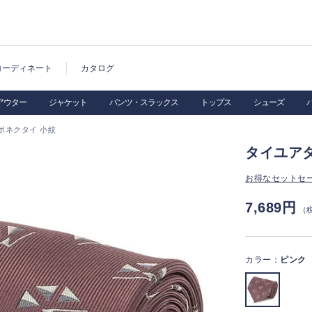
コーディネート
カタログ
アウター
ジャケット
パンツ・スラックス
トップス
シューズ
ボネクタイ 小紋
タイユア
お得なセットセ
7,689円
（
カラー：
ピンク