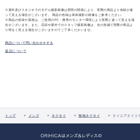
※屋外及びスタジオでのモデル撮影画像は照明の関係により、実際の商品より色味が違
って見える場合がございます。 商品の色味は単体撮影の画像をご参考ください。
※商品の色味や質感は、ご使用のPC・携帯のモニター環境により実際と違って見える場
合がございます。また、店頭や屋外でのスタッフ撮影画像は、光の加減で実際の商品よ
り明るく見える場合がございますのでご了承くださいませ。
商品について問い合わせをする
返品について
トップ
メンズ
ネクタイ
無地ネクタイ
タイユアタイコラ