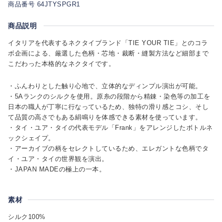
商品番号 64JTYSPGR1
商品説明
イタリアを代表するネクタイブランド「TIE YOUR TIE」とのコラ
ボ企画による、厳選した色柄・芯地・裁断・縫製方法など細部まで
こだわった本格的なネクタイです。
・ふんわりとした触り心地で、立体的なディンプル演出が可能。
・5Aランクのシルクを使用。原糸の段階から精錬・染色等の加工を
日本の職人が丁寧に行なっているため、独特の滑り感とコシ、そし
て品質の高さでもある絹鳴りを体感できる素材を使っています。
・タイ・ユア・タイの代表モデル「Frank」をアレンジしたボトルネ
ックシェイプ。
・アーカイブの柄をセレクトしているため、エレガントな色柄でタ
イ・ユア・タイの世界観を演出。
・JAPAN MADEの極上の一本。
素材
シルク100%