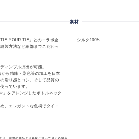
素材
E YOUR TIE」とのコラボ企
シルク100%
・縫製方法など細部までこだわっ
なディンプル演出が可能。
階から精錬・染色等の加工を日本
特の滑り感とコシ、そして品質の
を使っています。
nk」をアレンジしたボトルネック
ため、エレガントな色柄でタイ・
より、実際の商品より色味が違って見える場合