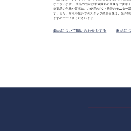
がございます。 商品の色味は単体撮影の画像をご参考
※商品の色味や質感は、ご使用のPC・携帯のモニター
す。また、店頭や屋外でのスタッフ撮影画像は、光の加
ますのでご了承くださいませ。
商品について問い合わせをする
返品に