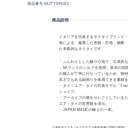
商品番号 64JTYSPGE1
商品説明
イタリアを代表するネクタイブランド「TI
画による、厳選した色柄・芯地・裁断
た本格的なネクタイです。
・ふんわりとした触り心地で、立体的
・5Aランクのシルクを使用。原糸の段
の職人が丁寧に行なっているため、独
高さでもある絹鳴りを体感できる素材
・タイ・ユア・タイの代表モデル「Fra
シェイプ。
・アーカイブの柄をセレクトしている
ユア・タイの世界観を演出。
・JAPAN MADEの極上の一本。
※屋外及びスタジオでのモデル撮影画像は照明の関係に