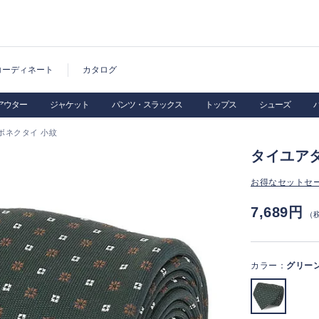
コーディネート
カタログ
アウター
ジャケット
パンツ・スラックス
トップス
シューズ
ボネクタイ 小紋
タイユア
お得なセットセ
7,689円
（
カラー：
グリー