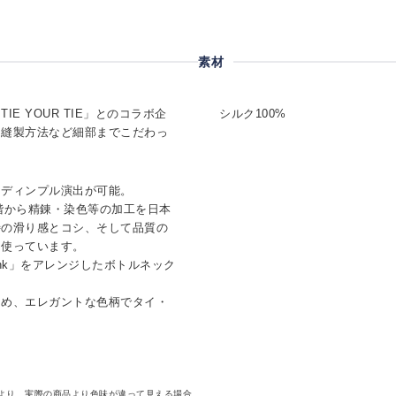
素材
E YOUR TIE」とのコラボ企
シルク100%
・縫製方法など細部までこだわっ
なディンプル演出が可能。
階から精錬・染色等の加工を日本
特の滑り感とコシ、そして品質の
を使っています。
nk」をアレンジしたボトルネック
ため、エレガントな色柄でタイ・
より、実際の商品より色味が違って見える場合