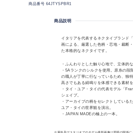
商品番号 64JTYSPBR1
商品説明
イタリアを代表するネクタイブランド「TI
画による、厳選した色柄・芯地・裁断
た本格的なネクタイです。
・ふんわりとした触り心地で、立体的
・5Aランクのシルクを使用。原糸の段
の職人が丁寧に行なっているため、独
高さでもある絹鳴りを体感できる素材
・タイ・ユア・タイの代表モデル「Fra
シェイプ。
・アーカイブの柄をセレクトしている
ユア・タイの世界観を演出。
・JAPAN MADEの極上の一本。
※屋外及びスタジオでのモデル撮影画像は照明の関係に