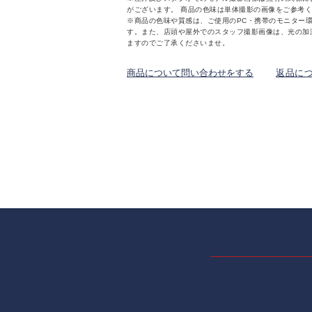
がございます。 商品の色味は単体撮影の画像をご参考
※商品の色味や質感は、ご使用のPC・携帯のモニター
す。また、店頭や屋外でのスタッフ撮影画像は、光の加
ますのでご了承くださいませ。
商品について問い合わせをする
返品に