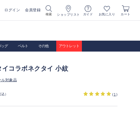
ログイン
会員登録
お気に入り
検索
ガイド
カート
ショップリスト
バッグ
ベルト
その他
アウトレット
タイコラボネクタイ 小紋
ール対象品
税込）
(
1
)