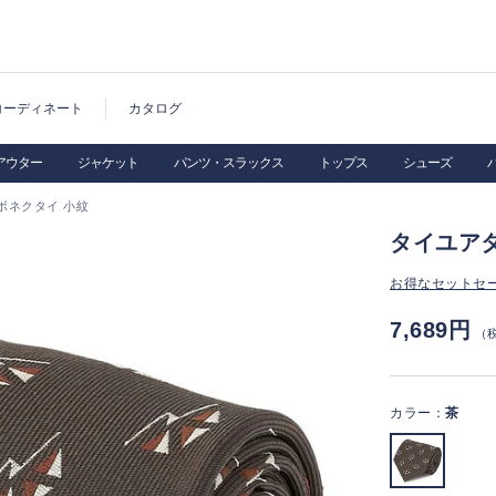
コーディネート
カタログ
アウター
ジャケット
パンツ・スラックス
トップス
シューズ
ボネクタイ 小紋
タイユア
お得なセットセ
7,689円
（
カラー：
茶