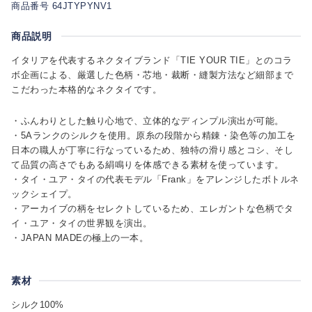
商品番号 64JTYPYNV1
商品説明
イタリアを代表するネクタイブランド「TIE YOUR TIE」とのコラ
ボ企画による、厳選した色柄・芯地・裁断・縫製方法など細部まで
こだわった本格的なネクタイです。
・ふんわりとした触り心地で、立体的なディンプル演出が可能。
・5Aランクのシルクを使用。原糸の段階から精錬・染色等の加工を
日本の職人が丁寧に行なっているため、独特の滑り感とコシ、そし
て品質の高さでもある絹鳴りを体感できる素材を使っています。
・タイ・ユア・タイの代表モデル「Frank」をアレンジしたボトルネ
ックシェイプ。
・アーカイブの柄をセレクトしているため、エレガントな色柄でタ
イ・ユア・タイの世界観を演出。
・JAPAN MADEの極上の一本。
素材
シルク100%