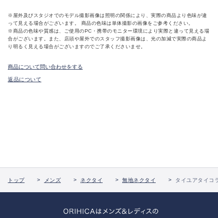
※屋外及びスタジオでのモデル撮影画像は照明の関係により、実際の商品より色味が違
って見える場合がございます。 商品の色味は単体撮影の画像をご参考ください。
※商品の色味や質感は、ご使用のPC・携帯のモニター環境により実際と違って見える場
合がございます。また、店頭や屋外でのスタッフ撮影画像は、光の加減で実際の商品よ
り明るく見える場合がございますのでご了承くださいませ。
商品について問い合わせをする
返品について
トップ
メンズ
ネクタイ
無地ネクタイ
タイユアタイコ