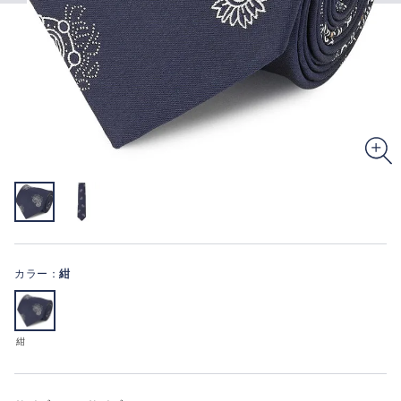
カラー：
紺
紺