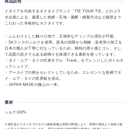
商品説明
イタリアを代表するネクタイブランド「TIE YOUR TIE」とのコラ
ボ企画による、厳選した色柄・芯地・裁断・縫製方法など細部まで
こだわった本格的なネクタイです。
・ふんわりとした触り心地で、立体的なディンプル演出が可能。
・5Aランクのシルクを使用。原糸の段階から精錬・染色等の加工を
日本の職人が丁寧に行なっているため、独特の滑り感とコシ、そし
て品質の高さでもある絹鳴りを体感できる素材を使っています。
・タイ・ユア・タイの代表モデル「Frank」をアレンジしたボトルネ
ックシェイプ。
・アーカイブの柄をセレクトしているため、エレガントな色柄でタ
イ・ユア・タイの世界観を演出。
・JAPAN MADEの極上の一本。
素材
シルク100%
※屋外及びスタジオでのモデル撮影画像は照明の関係により、実際の商品より色味が違
って見える場合がございます。 商品の色味は単体撮影の画像をご参考ください。