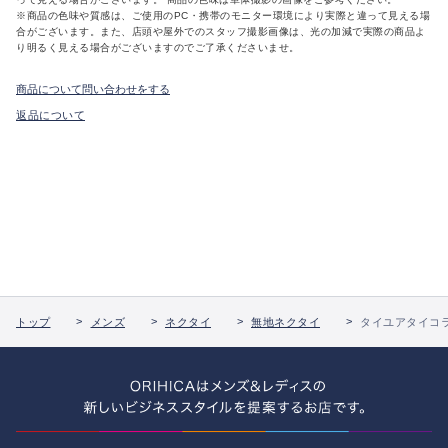
※商品の色味や質感は、ご使用のPC・携帯のモニター環境により実際と違って見える場
合がございます。また、店頭や屋外でのスタッフ撮影画像は、光の加減で実際の商品よ
り明るく見える場合がございますのでご了承くださいませ。
商品について問い合わせをする
返品について
トップ
メンズ
ネクタイ
無地ネクタイ
タイユアタイコラ