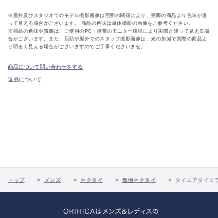
※屋外及びスタジオでのモデル撮影画像は照明の関係により、実際の商品より色味が違
って見える場合がございます。 商品の色味は単体撮影の画像をご参考ください。
※商品の色味や質感は、ご使用のPC・携帯のモニター環境により実際と違って見える場
合がございます。また、店頭や屋外でのスタッフ撮影画像は、光の加減で実際の商品よ
り明るく見える場合がございますのでご了承くださいませ。
商品について問い合わせをする
返品について
トップ
メンズ
ネクタイ
無地ネクタイ
タイユアタイコラ