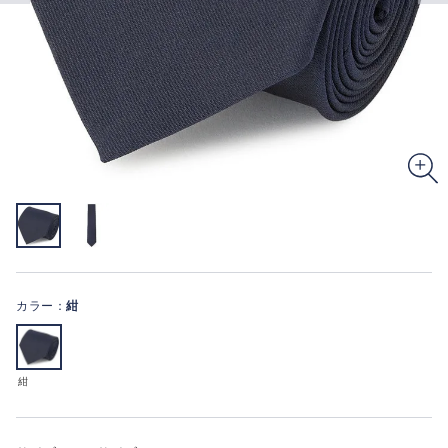
カラー：
紺
紺