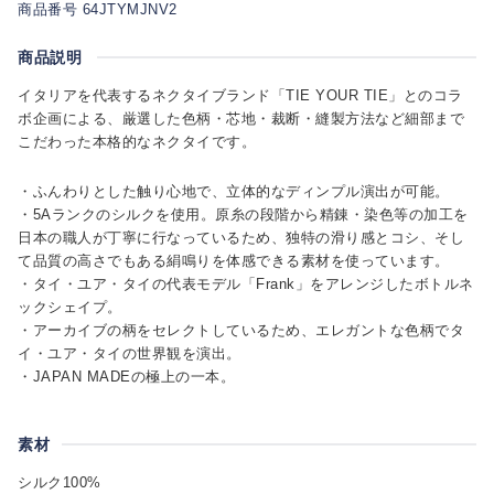
商品番号 64JTYMJNV2
商品説明
イタリアを代表するネクタイブランド「TIE YOUR TIE」とのコラ
ボ企画による、厳選した色柄・芯地・裁断・縫製方法など細部まで
こだわった本格的なネクタイです。
・ふんわりとした触り心地で、立体的なディンプル演出が可能。
・5Aランクのシルクを使用。原糸の段階から精錬・染色等の加工を
日本の職人が丁寧に行なっているため、独特の滑り感とコシ、そし
て品質の高さでもある絹鳴りを体感できる素材を使っています。
・タイ・ユア・タイの代表モデル「Frank」をアレンジしたボトルネ
ックシェイプ。
・アーカイブの柄をセレクトしているため、エレガントな色柄でタ
イ・ユア・タイの世界観を演出。
・JAPAN MADEの極上の一本。
素材
シルク100%