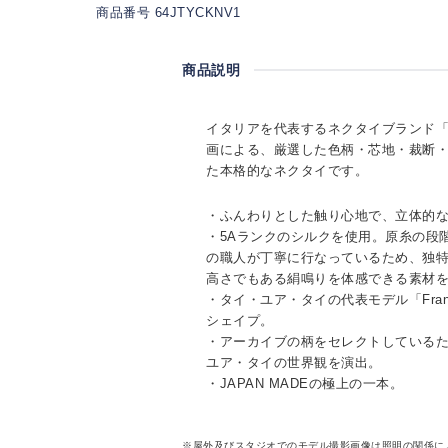
商品番号 64JTYCKNV1
商品説明
イタリアを代表するネクタイブランド「TI
画による、厳選した色柄・芯地・裁断
た本格的なネクタイです。
・ふんわりとした触り心地で、立体的
・5Aランクのシルクを使用。原糸の段
の職人が丁寧に行なっているため、独
高さでもある絹鳴りを体感できる素材
・タイ・ユア・タイの代表モデル「Fra
シェイプ。
・アーカイブの柄をセレクトしている
ユア・タイの世界観を演出。
・JAPAN MADEの極上の一本。
※屋外及びスタジオでのモデル撮影画像は照明の関係に