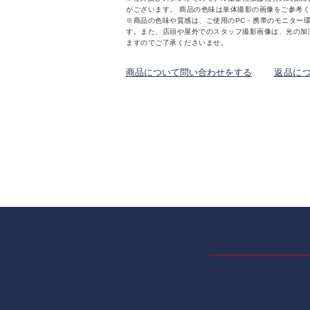
がございます。 商品の色味は単体撮影の画像をご参考
※商品の色味や質感は、ご使用のPC・携帯のモニター
す。また、店頭や屋外でのスタッフ撮影画像は、光の加
ますのでご了承くださいませ。
商品について問い合わせをする
返品に