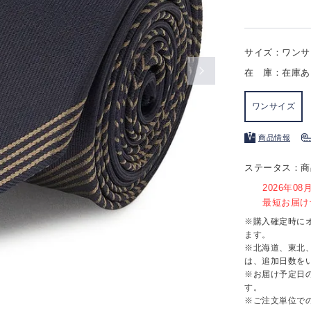
サイズ：ワンサ
在 庫：在庫あ
ワンサイズ
商品情報
ステータス：商
2026年0
最短お届け予
※購入確定時に
ます。
※北海道、東北
は、追加日数を
※お届け予定日
す。
※ご注文単位で