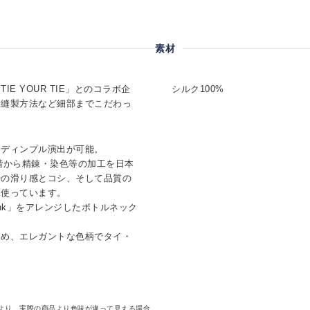
素材
E YOUR TIE」とのコラボ企
シルク100%
・縫製方法など細部までこだわっ
なディンプル演出が可能。
階から精錬・染色等の加工を日本
特の滑り感とコシ、そして品質の
を使っています。
nk」をアレンジしたボトルネック
ため、エレガントな色柄でタイ・
より、実際の商品より色味が違って見える場合