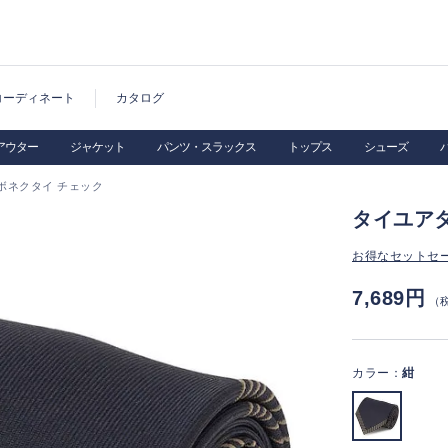
コーディネート
カタログ
アウター
ジャケット
パンツ・スラックス
トップス
シューズ
ボネクタイ チェック
タイユア
お得なセットセ
7,689円
（
カラー：
紺