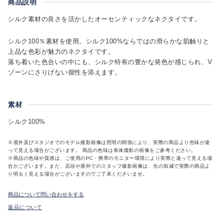
商品説明
シルク素材の良さを活かしたオーセンティックなネクタイです。
シルク100％素材を使用。シルク100%ならではの滑らかな肌触りと
上品な色彩が魅力のネクタイです。
落ち着いた色合いの中にも、シルク特有の豊かな発色が感じられ、V
ゾーンにさりげない個性を添えます。
素材
シルク100%
※屋外及びスタジオでのモデル撮影画像は照明の関係により、実際の商品より色味が違
って見える場合がございます。 商品の色味は単体撮影の画像をご参考ください。
※商品の色味や質感は、ご使用のPC・携帯のモニター環境により実際と違って見える場
合がございます。また、店頭や屋外でのスタッフ撮影画像は、光の加減で実際の商品よ
り明るく見える場合がございますのでご了承くださいませ。
商品について問い合わせをする
返品について