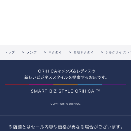
トップ
メンズ
ネクタイ
無地ネクタイ
シルクタイ スト
COPYRIGHT © ORIHICA.