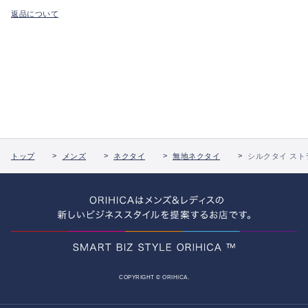
返品について
トップ
メンズ
ネクタイ
無地ネクタイ
シルクタイ スト
COPYRIGHT © ORIHICA.