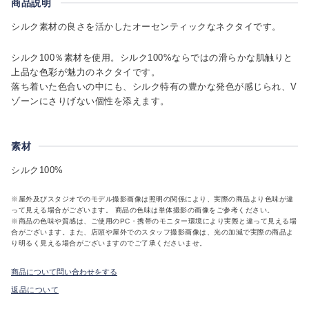
商品説明
シルク素材の良さを活かしたオーセンティックなネクタイです。
シルク100％素材を使用。シルク100%ならではの滑らかな肌触りと
上品な色彩が魅力のネクタイです。
落ち着いた色合いの中にも、シルク特有の豊かな発色が感じられ、V
ゾーンにさりげない個性を添えます。
素材
シルク100%
※屋外及びスタジオでのモデル撮影画像は照明の関係により、実際の商品より色味が違
って見える場合がございます。 商品の色味は単体撮影の画像をご参考ください。
※商品の色味や質感は、ご使用のPC・携帯のモニター環境により実際と違って見える場
合がございます。また、店頭や屋外でのスタッフ撮影画像は、光の加減で実際の商品よ
り明るく見える場合がございますのでご了承くださいませ。
商品について問い合わせをする
返品について