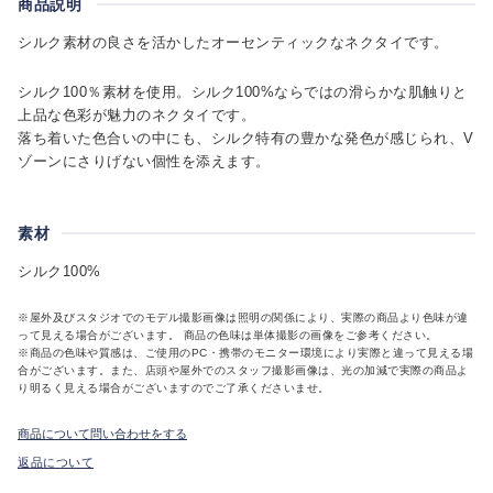
商品説明
シルク素材の良さを活かしたオーセンティックなネクタイです。
シルク100％素材を使用。シルク100%ならではの滑らかな肌触りと
上品な色彩が魅力のネクタイです。
落ち着いた色合いの中にも、シルク特有の豊かな発色が感じられ、V
ゾーンにさりげない個性を添えます。
素材
シルク100%
※屋外及びスタジオでのモデル撮影画像は照明の関係により、実際の商品より色味が違
って見える場合がございます。 商品の色味は単体撮影の画像をご参考ください。
※商品の色味や質感は、ご使用のPC・携帯のモニター環境により実際と違って見える場
合がございます。また、店頭や屋外でのスタッフ撮影画像は、光の加減で実際の商品よ
り明るく見える場合がございますのでご了承くださいませ。
商品について問い合わせをする
返品について