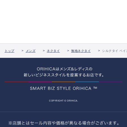
トップ
メンズ
ネクタイ
無地ネクタイ
シルクタイ ペイ
COPYRIGHT © ORIHICA.