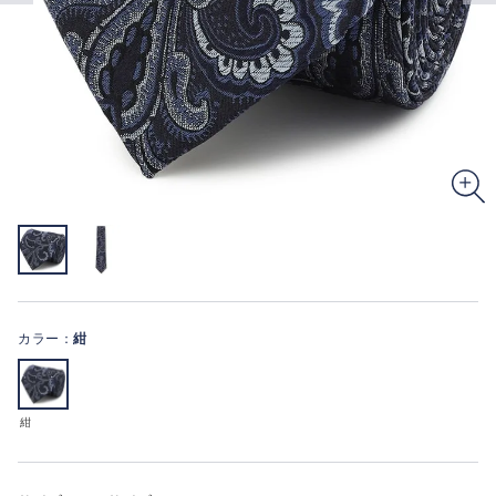
カラー：
紺
紺