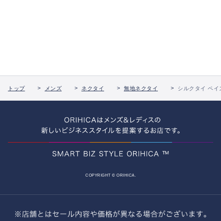
トップ
メンズ
ネクタイ
無地ネクタイ
シルクタイ ペイ
COPYRIGHT © ORIHICA.