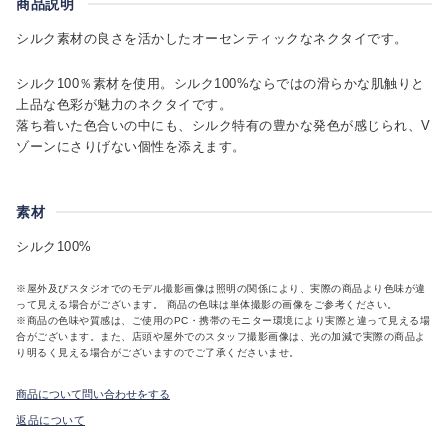
商品説明
シルク素材の良さを活かしたオーセンティックなネクタイです。
シルク100％素材を使用。シルク100%ならではの滑らかな肌触りと
上品な色彩が魅力のネクタイです。
落ち着いた色合いの中にも、シルク特有の豊かな発色が感じられ、V
ゾーンにさりげない個性を添えます。
素材
シルク100%
※屋外及びスタジオでのモデル撮影画像は照明の関係により、実際の商品より色味が違
って見える場合がございます。 商品の色味は単体撮影の画像をご参考ください。
※商品の色味や質感は、ご使用のPC・携帯のモニター環境により実際と違って見える場
合がございます。また、店頭や屋外でのスタッフ撮影画像は、光の加減で実際の商品よ
り明るく見える場合がございますのでご了承くださいませ。
商品について問い合わせをする
返品について