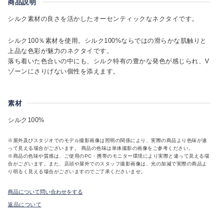
商品説明
シルク素材の良さを活かしたオーセンティックなネクタイです。
シルク100％素材を使用。シルク100%ならではの滑らかな肌触りと
上品な色彩が魅力のネクタイです。
落ち着いた色合いの中にも、シルク特有の豊かな発色が感じられ、V
ゾーンにさりげない個性を添えます。
素材
シルク100%
※屋外及びスタジオでのモデル撮影画像は照明の関係により、実際の商品より色味が違
って見える場合がございます。 商品の色味は単体撮影の画像をご参考ください。
※商品の色味や質感は、ご使用のPC・携帯のモニター環境により実際と違って見える場
合がございます。また、店頭や屋外でのスタッフ撮影画像は、光の加減で実際の商品よ
り明るく見える場合がございますのでご了承くださいませ。
商品について問い合わせをする
返品について