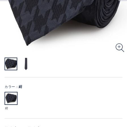
カラー：
紺
紺