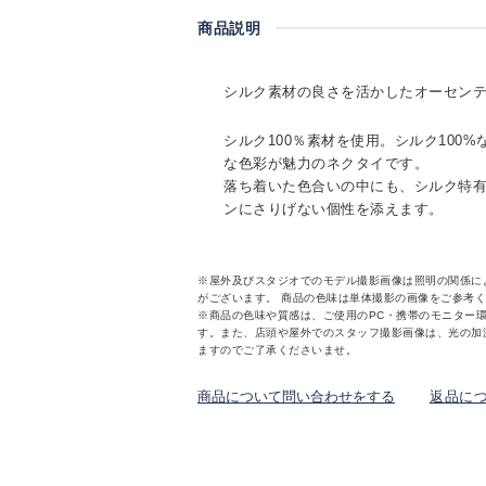
商品説明
シルク素材の良さを活かしたオーセン
シルク100％素材を使用。シルク100
な色彩が魅力のネクタイです。
落ち着いた色合いの中にも、シルク特有
ンにさりげない個性を添えます。
※屋外及びスタジオでのモデル撮影画像は照明の関係に
がございます。 商品の色味は単体撮影の画像をご参考
※商品の色味や質感は、ご使用のPC・携帯のモニター
す。また、店頭や屋外でのスタッフ撮影画像は、光の加
ますのでご了承くださいませ。
商品について問い合わせをする
返品に