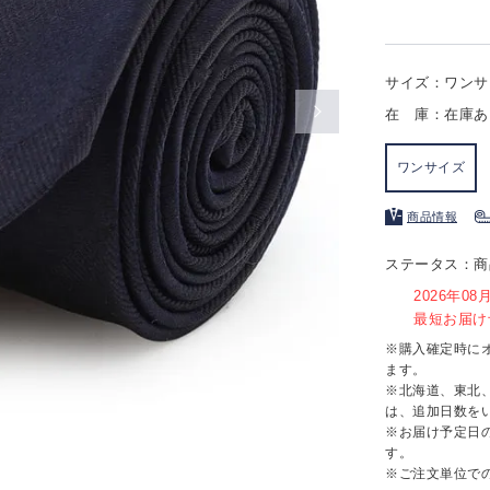
サイズ：ワンサ
在 庫：在庫あ
ワンサイズ
商品情報
ステータス：商
2026年0
最短お届け予
※購入確定時に
ます。
※北海道、東北
は、追加日数を
※お届け予定日
す。
※ご注文単位で