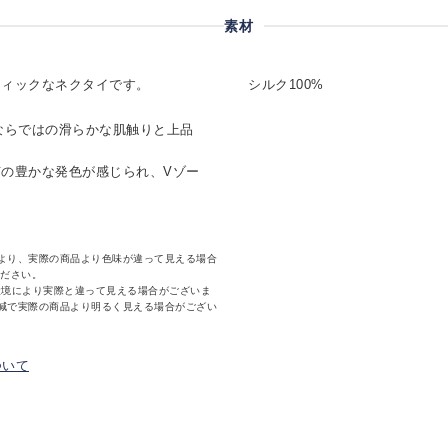
素材
ティックなネクタイです。
シルク100%
%ならではの滑らかな肌触りと上品
の豊かな発色が感じられ、Vゾー
より、実際の商品より色味が違って見える場合
ください。
環境により実際と違って見える場合がございま
減で実際の商品より明るく見える場合がござい
ついて