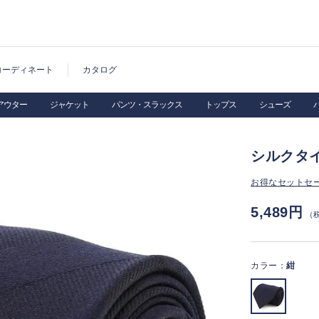
コーディネート
カタログ
アウター
ジャケット
パンツ・スラックス
トップス
シューズ
シルクタイ
お得なセットセ
5,489円
（
カラー：
紺