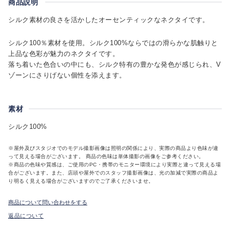
商品説明
シルク素材の良さを活かしたオーセンティックなネクタイです。
シルク100％素材を使用。シルク100%ならではの滑らかな肌触りと
上品な色彩が魅力のネクタイです。
落ち着いた色合いの中にも、シルク特有の豊かな発色が感じられ、V
ゾーンにさりげない個性を添えます。
素材
シルク100%
※屋外及びスタジオでのモデル撮影画像は照明の関係により、実際の商品より色味が違
って見える場合がございます。 商品の色味は単体撮影の画像をご参考ください。
※商品の色味や質感は、ご使用のPC・携帯のモニター環境により実際と違って見える場
合がございます。また、店頭や屋外でのスタッフ撮影画像は、光の加減で実際の商品よ
り明るく見える場合がございますのでご了承くださいませ。
商品について問い合わせをする
返品について