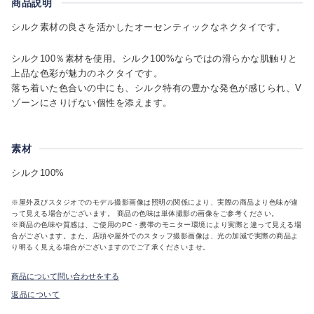
商品説明
シルク素材の良さを活かしたオーセンティックなネクタイです。
シルク100％素材を使用。シルク100%ならではの滑らかな肌触りと
上品な色彩が魅力のネクタイです。
落ち着いた色合いの中にも、シルク特有の豊かな発色が感じられ、V
ゾーンにさりげない個性を添えます。
素材
シルク100%
※屋外及びスタジオでのモデル撮影画像は照明の関係により、実際の商品より色味が違
って見える場合がございます。 商品の色味は単体撮影の画像をご参考ください。
※商品の色味や質感は、ご使用のPC・携帯のモニター環境により実際と違って見える場
合がございます。また、店頭や屋外でのスタッフ撮影画像は、光の加減で実際の商品よ
り明るく見える場合がございますのでご了承くださいませ。
商品について問い合わせをする
返品について