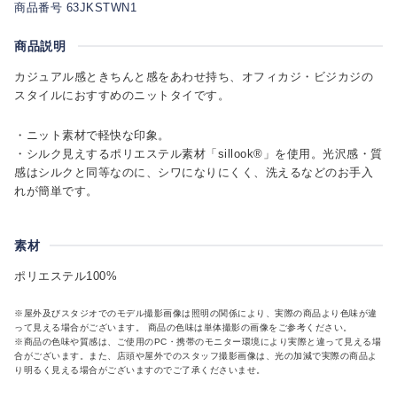
商品番号 63JKSTWN1
商品説明
カジュアル感ときちんと感をあわせ持ち、オフィカジ・ビジカジの
スタイルにおすすめのニットタイです。
・ニット素材で軽快な印象。
・シルク見えするポリエステル素材「sillook®」を使用。光沢感・質
感はシルクと同等なのに、シワになりにくく、洗えるなどのお手入
れが簡単です。
素材
ポリエステル100%
※屋外及びスタジオでのモデル撮影画像は照明の関係により、実際の商品より色味が違
って見える場合がございます。 商品の色味は単体撮影の画像をご参考ください。
※商品の色味や質感は、ご使用のPC・携帯のモニター環境により実際と違って見える場
合がございます。また、店頭や屋外でのスタッフ撮影画像は、光の加減で実際の商品よ
り明るく見える場合がございますのでご了承くださいませ。