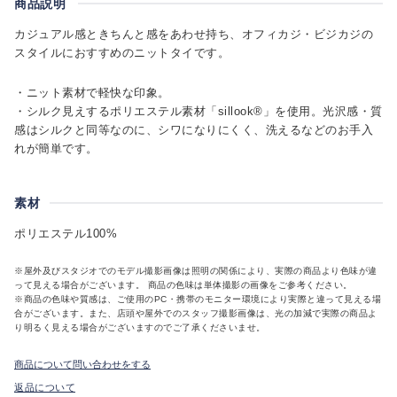
商品説明
カジュアル感ときちんと感をあわせ持ち、オフィカジ・ビジカジの
スタイルにおすすめのニットタイです。
・ニット素材で軽快な印象。
・シルク見えするポリエステル素材「sillook®」を使用。光沢感・質
感はシルクと同等なのに、シワになりにくく、洗えるなどのお手入
れが簡単です。
素材
ポリエステル100%
※屋外及びスタジオでのモデル撮影画像は照明の関係により、実際の商品より色味が違
って見える場合がございます。 商品の色味は単体撮影の画像をご参考ください。
※商品の色味や質感は、ご使用のPC・携帯のモニター環境により実際と違って見える場
合がございます。また、店頭や屋外でのスタッフ撮影画像は、光の加減で実際の商品よ
り明るく見える場合がございますのでご了承くださいませ。
商品について問い合わせをする
返品について