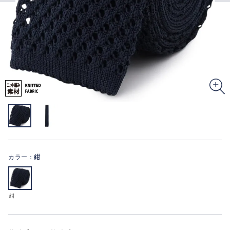
カラー：
紺
紺